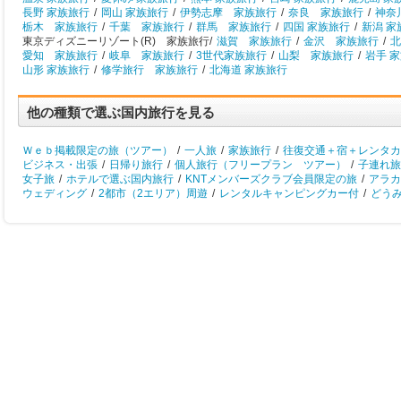
長野 家族旅行
/
岡山 家族旅行
/
伊勢志摩 家族旅行
/
奈良 家族旅行
/
神奈
栃木 家族旅行
/
千葉 家族旅行
/
群馬 家族旅行
/
四国 家族旅行
/
新潟 家
東京ディズニーリゾート(R) 家族旅行/
滋賀 家族旅行
/
金沢 家族旅行
/
北
愛知 家族旅行
/
岐阜 家族旅行
/
3世代家族旅行
/
山梨 家族旅行
/
岩手 
山形 家族旅行
/
修学旅行 家族旅行
/
北海道 家族旅行
他の種類で選ぶ国内旅行を見る
Ｗｅｂ掲載限定の旅（ツアー）
/
一人旅
/
家族旅行
/
往復交通＋宿＋レンタカ
ビジネス・出張
/
日帰り旅行
/
個人旅行（フリープラン ツアー）
/
子連れ旅
女子旅
/
ホテルで選ぶ国内旅行
/
KNTメンバーズクラブ会員限定の旅
/
アラカ
ウェディング
/
2都市（2エリア）周遊
/
レンタルキャンピングカー付
/
どう