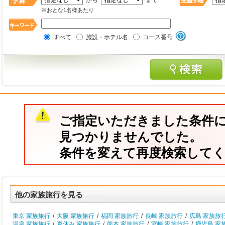
から
まで
※おとな1名様あたり
すべて
施設・ホテル名
コース番号
ご指定いただきました条件
見つかりませんでした。
条件を変えて再度検索して
他の家族旅行を見る
東京 家族旅行
/
大阪 家族旅行
/
福岡 家族旅行
/
長崎 家族旅行
/
広島 家族旅
温泉 家族旅行
/
夏休み 家族旅行
/
熊本 家族旅行
/
宮崎 家族旅行
/
鹿児島 家