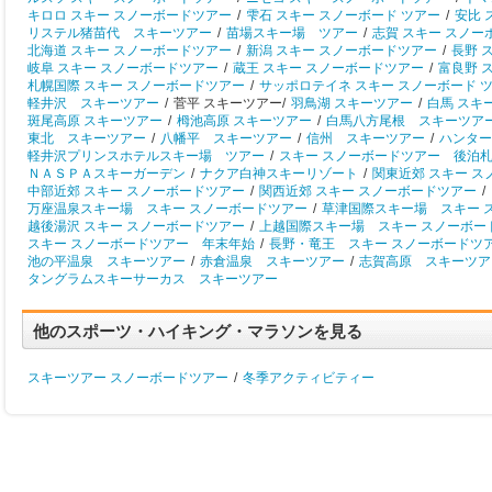
キロロ スキー スノーボードツアー
/
雫石 スキー スノーボード ツアー
/
安比 
リステル猪苗代 スキーツアー
/
苗場スキー場 ツアー
/
志賀 スキー スノー
北海道 スキー スノーボードツアー
/
新潟 スキー スノーボードツアー
/
長野 
岐阜 スキー スノーボードツアー
/
蔵王 スキー スノーボードツアー
/
富良野 
札幌国際 スキー スノーボードツアー
/
サッポロテイネ スキー スノーボード 
軽井沢 スキーツアー
/
菅平 スキーツアー/
羽鳥湖 スキーツアー
/
白馬 スキ
斑尾高原 スキーツアー
/
栂池高原 スキーツアー
/
白馬八方尾根 スキーツア
東北 スキーツアー
/
八幡平 スキーツアー
/
信州 スキーツアー
/
ハンター
軽井沢プリンスホテルスキー場 ツアー
/
スキー スノーボードツアー 後泊
ＮＡＳＰＡスキーガーデン
/
ナクア白神スキーリゾート
/
関東近郊 スキー 
中部近郊 スキー スノーボードツアー
/
関西近郊 スキー スノーボードツアー
/
万座温泉スキー場 スキー スノーボードツアー
/
草津国際スキー場 スキー 
越後湯沢 スキー スノーボードツアー
/
上越国際スキー場 スキー スノーボー
スキー スノーボードツアー 年末年始
/
長野・竜王 スキー スノーボードツ
池の平温泉 スキーツアー
/
赤倉温泉 スキーツアー
/
志賀高原 スキーツア
タングラムスキーサーカス スキーツアー
他のスポーツ・ハイキング・マラソンを見る
スキーツアー スノーボードツアー
/
冬季アクティビティー