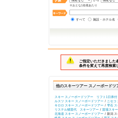
から
※おとな1名様あたり
すべて
施設・ホテル名
ご指定いただきました
条件を変えて再度検索
他のスキーツアー スノーボードツ
スキー スノーボードツアー リフト1日券付
ルスツ スキー スノーボードツアー
/
ニセコ
キロロ スキー スノーボードツアー
/
雫石 ス
リステル猪苗代 スキーツアー
/
苗場スキー
北海道 スキー スノーボードツアー
/
新潟 ス