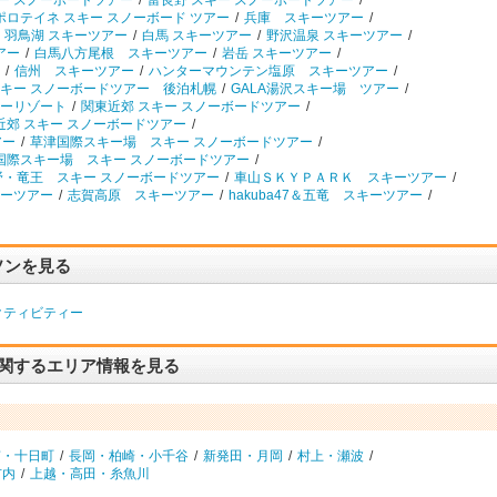
キー スノーボードツアー
/
富良野 スキー スノーボードツアー
/
ポロテイネ スキー スノーボード ツアー
/
兵庫 スキーツアー
/
羽鳥湖 スキーツアー
/
白馬 スキーツアー
/
野沢温泉 スキーツアー
/
アー
/
白馬八方尾根 スキーツアー
/
岩岳 スキーツアー
/
/
信州 スキーツアー
/
ハンターマウンテン塩原 スキーツアー
/
キー スノーボードツアー 後泊札幌
/
GALA湯沢スキー場 ツアー
/
ーリゾート
/
関東近郊 スキー スノーボードツアー
/
近郊 スキー スノーボードツアー
/
アー
/
草津国際スキー場 スキー スノーボードツアー
/
国際スキー場 スキー スノーボードツアー
/
野・竜王 スキー スノーボードツアー
/
車山ＳＫＹＰＡＲＫ スキーツアー
/
ーツアー
/
志賀高原 スキーツアー
/
hakuba47＆五竜 スキーツアー
/
ソンを見る
クティビティー
に関するエリア情報を見る
南・十日町
/
長岡・柏崎・小千谷
/
新発田・月岡
/
村上・瀬波
/
市内
/
上越・高田・糸魚川