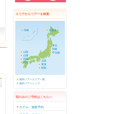
エリアからツアーを検索
沖縄
北海道
東北
関東
山陰
甲信越
山陽
四国
北陸
九州
東海
関西
国内ツアーエリア一覧
国内ツアートップ
宿のみのご予約はこちらへ
ホテル・旅館予約