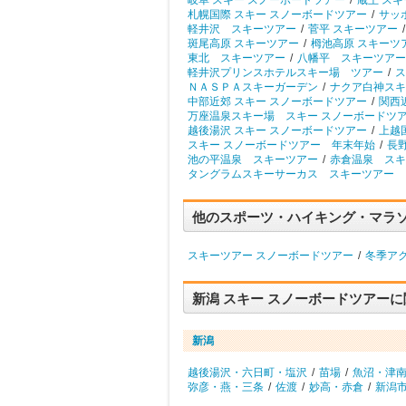
岐阜 スキー スノーボードツアー
/
蔵王 ス
札幌国際 スキー スノーボードツアー
/
サッ
軽井沢 スキーツアー
/
菅平 スキーツアー
/
斑尾高原 スキーツアー
/
栂池高原 スキーツ
東北 スキーツアー
/
八幡平 スキーツアー
軽井沢プリンスホテルスキー場 ツアー
/
ス
ＮＡＳＰＡスキーガーデン
/
ナクア白神スキ
中部近郊 スキー スノーボードツアー
/
関西
万座温泉スキー場 スキー スノーボードツ
越後湯沢 スキー スノーボードツアー
/
上越
スキー スノーボードツアー 年末年始
/
長
池の平温泉 スキーツアー
/
赤倉温泉 スキ
タングラムスキーサーカス スキーツアー
他のスポーツ・ハイキング・マラ
スキーツアー スノーボードツアー
/
冬季ア
新潟 スキー スノーボードツアー
新潟
越後湯沢・六日町・塩沢
/
苗場
/
魚沼・津
弥彦・燕・三条
/
佐渡
/
妙高・赤倉
/
新潟