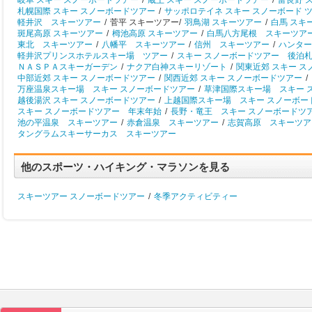
岐阜 スキー スノーボードツアー
/
蔵王 スキー スノーボードツアー
/
富良野 
札幌国際 スキー スノーボードツアー
/
サッポロテイネ スキー スノーボード 
軽井沢 スキーツアー
/
菅平 スキーツアー/
羽鳥湖 スキーツアー
/
白馬 スキ
斑尾高原 スキーツアー
/
栂池高原 スキーツアー
/
白馬八方尾根 スキーツア
東北 スキーツアー
/
八幡平 スキーツアー
/
信州 スキーツアー
/
ハンター
軽井沢プリンスホテルスキー場 ツアー
/
スキー スノーボードツアー 後泊
ＮＡＳＰＡスキーガーデン
/
ナクア白神スキーリゾート
/
関東近郊 スキー 
中部近郊 スキー スノーボードツアー
/
関西近郊 スキー スノーボードツアー
/
万座温泉スキー場 スキー スノーボードツアー
/
草津国際スキー場 スキー 
越後湯沢 スキー スノーボードツアー
/
上越国際スキー場 スキー スノーボー
スキー スノーボードツアー 年末年始
/
長野・竜王 スキー スノーボードツ
池の平温泉 スキーツアー
/
赤倉温泉 スキーツアー
/
志賀高原 スキーツア
タングラムスキーサーカス スキーツアー
他のスポーツ・ハイキング・マラソンを見る
スキーツアー スノーボードツアー
/
冬季アクティビティー