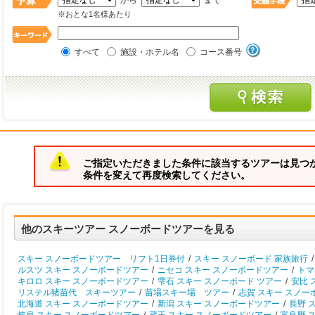
から
まで
※おとな1名様あたり
すべて
施設・ホテル名
コース番号
ご指定いただきました条件に該当するツアーは見つ
条件を変えて再度検索してください。
他のスキーツアー スノーボードツアーを見る
スキー スノーボードツアー リフト1日券付
/
スキー スノーボード 家族旅行
/
ルスツ スキー スノーボードツアー
/
ニセコ スキー スノーボードツアー
/
トマ
キロロ スキー スノーボードツアー
/
雫石 スキー スノーボード ツアー
/
安比 
リステル猪苗代 スキーツアー
/
苗場スキー場 ツアー
/
志賀 スキー スノー
北海道 スキー スノーボードツアー
/
新潟 スキー スノーボードツアー
/
長野 