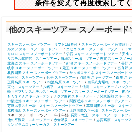
条件を変えて再度検索して
他のスキーツアー スノーボード
スキー スノーボードツアー リフト1日券付
/
スキー スノーボード 家族旅行
/
ルスツ スキー スノーボードツアー
/
ニセコ スキー スノーボードツアー
/
トマ
キロロ スキー スノーボードツアー
/
雫石 スキー スノーボード ツアー
/
安比 
リステル猪苗代 スキーツアー
/
苗場スキー場 ツアー
/
志賀 スキー スノー
北海道 スキー スノーボードツアー
/
新潟 スキー スノーボードツアー
/
長野 
岐阜 スキー スノーボードツアー
/
蔵王 スキー スノーボードツアー
/
富良野 
札幌国際 スキー スノーボードツアー
/
サッポロテイネ スキー スノーボード 
軽井沢 スキーツアー
/
菅平 スキーツアー
/
羽鳥湖 スキーツアー
/
白馬 ス
斑尾高原 スキーツアー
/
栂池高原 スキーツアー
/
白馬八方尾根 スキーツア
東北 スキーツアー
/
八幡平 スキーツアー
/
信州 スキーツアー
/
ハンター
軽井沢プリンスホテルスキー場 ツアー
/
スキー スノーボードツアー 後泊
ＮＡＳＰＡスキーガーデン
/
ナクア白神スキーリゾート
/
関東近郊 スキー 
中部近郊 スキー スノーボードツアー
/
関西近郊 スキー スノーボードツアー
/
万座温泉スキー場 スキー スノーボードツアー
/
草津国際スキー場 スキー 
越後湯沢 スキー スノーボードツアー
/
上越国際スキー場 スキー スノーボー
スキー スノーボードツアー 年末年始/
長野・竜王 スキー スノーボードツア
池の平温泉 スキーツアー
/
赤倉温泉 スキーツアー
/
志賀高原 スキーツア
タングラムスキーサーカス スキーツアー