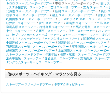
キロロ スキー スノーボードツアー
/
雫石 スキー スノーボード ツアー/
安比 
リステル猪苗代 スキーツアー
/
苗場スキー場 ツアー
/
志賀 スキー スノー
北海道 スキー スノーボードツアー
/
新潟 スキー スノーボードツアー
/
長野 
岐阜 スキー スノーボードツアー
/
蔵王 スキー スノーボードツアー
/
富良野 
札幌国際 スキー スノーボードツアー
/
サッポロテイネ スキー スノーボード 
軽井沢 スキーツアー
/
菅平 スキーツアー
/
羽鳥湖 スキーツアー
/
白馬 ス
斑尾高原 スキーツアー
/
栂池高原 スキーツアー
/
白馬八方尾根 スキーツア
東北 スキーツアー
/
八幡平 スキーツアー
/
信州 スキーツアー
/
ハンター
軽井沢プリンスホテルスキー場 ツアー
/
スキー スノーボードツアー 後泊
ＮＡＳＰＡスキーガーデン
/
ナクア白神スキーリゾート
/
関東近郊 スキー 
中部近郊 スキー スノーボードツアー
/
関西近郊 スキー スノーボードツアー
/
万座温泉スキー場 スキー スノーボードツアー
/
草津国際スキー場 スキー 
越後湯沢 スキー スノーボードツアー
/
上越国際スキー場 スキー スノーボー
スキー スノーボードツアー 年末年始
/
長野・竜王 スキー スノーボードツ
池の平温泉 スキーツアー
/
赤倉温泉 スキーツアー
/
志賀高原 スキーツア
タングラムスキーサーカス スキーツアー
他のスポーツ・ハイキング・マラソンを見る
スキーツアー スノーボードツアー
/
冬季アクティビティー