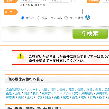
から
まで
※おとな1名様あたり
すべて
施設・ホテル名
コース番号
ご指定いただきました条件に該当するツアーは見つ
条件を変えて再度検索してください。
他の夏休み旅行を見る
立山黒部アルペンルート
/
大阪
/
福岡
/
長崎
/
青森
/
長野
/
京都
/
奈良
/
広
山陰・山陽
/
関西
/
横浜
/
東京ディズニーリゾート(R)
/
沖縄離島
/
沖縄本島
神奈川
/
滋賀
/
金沢
/
北陸
/
岡山
/
高松
/
尾道
/
山陰
/
岐阜
/
群馬
/
栃木
/
他の季節・話題の国内旅行を見る