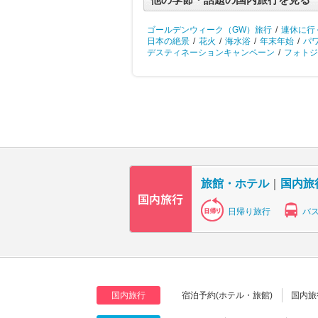
ゴールデンウィーク（GW）旅行
/
連休に行
日本の絶景
/
花火
/
海水浴
/
年末年始
/
パ
デスティネーションキャンペーン
/
フォトジ
旅館・ホテル
｜
国内旅
日帰り旅行
バ
国内旅行
宿泊予約(ホテル・旅館)
国内旅