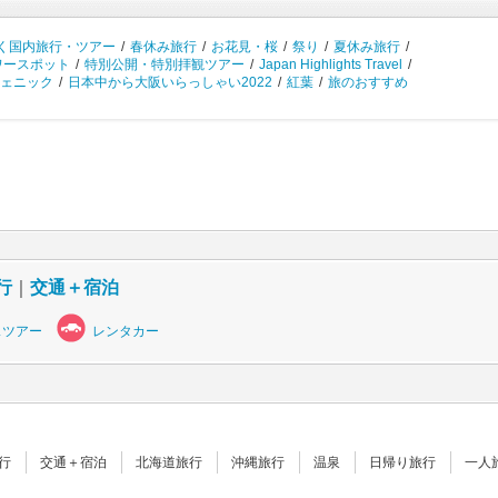
く国内旅行・ツアー
/
春休み旅行
/
お花見・桜
/
祭り
/
夏休み旅行
/
ワースポット
/
特別公開・特別拝観ツアー
/
Japan Highlights Travel
/
ェニック
/
日本中から大阪いらっしゃい2022
/
紅葉
/
旅のおすすめ
行
｜
交通＋宿泊
スツアー
レンタカー
行
交通＋宿泊
北海道旅行
沖縄旅行
温泉
日帰り旅行
一人