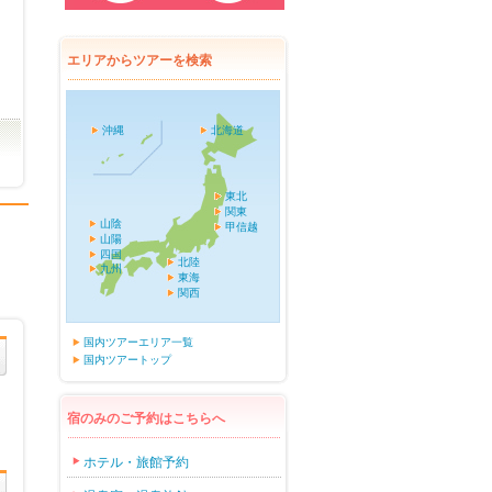
エリアからツアーを検索
沖縄
北海道
東北
関東
山陰
甲信越
山陽
四国
北陸
九州
東海
関西
国内ツアーエリア一覧
国内ツアートップ
宿のみのご予約はこちらへ
ホテル・旅館予約