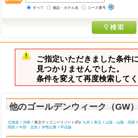
すべて
施設・ホテル名
コース番号
ご指定いただきました条件
見つかりませんでした。
条件を変えて再度検索して
他のゴールデンウィーク（GW
北海道
/
沖縄
/
東京ディズニーリゾート(R)/
九州
/
東北
/
山陰・山陽・四国
/
関西
/
中部・北陸
/
伊勢志摩
/
甲信越