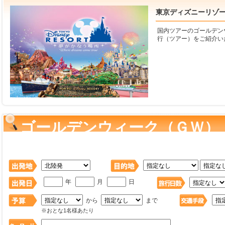
東京ディズニーリゾート
国内ツアーのゴールデン
行（ツアー）をご紹介い
ゴールデンウィーク（ＧＷ）
ゾート(R)旅行・ツアー を検
年
月
日
から
まで
※おとな1名様あたり