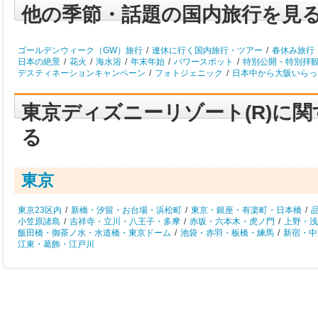
他の季節・話題の国内旅行を見
ゴールデンウィーク（GW）旅行
/
連休に行く国内旅行・ツアー
/
春休み旅行
日本の絶景
/
花火
/
海水浴
/
年末年始
/
パワースポット
/
特別公開・特別拝
デスティネーションキャンペーン
/
フォトジェニック
/
日本中から大阪いらっし
東京ディズニーリゾート(R)に
る
東京
東京23区内
/
新橋・汐留・お台場・浜松町
/
東京・銀座・有楽町・日本橋
/
小笠原諸島
/
吉祥寺・立川・八王子・多摩
/
赤坂・六本木・虎ノ門
/
上野・浅
飯田橋・御茶ノ水・水道橋・東京ドーム
/
池袋・赤羽・板橋・練馬
/
新宿・中
江東・葛飾・江戸川