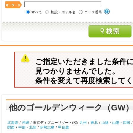
すべて
施設・ホテル名
コース番号
ご指定いただきました条件
見つかりませんでした。
条件を変えて再度検索して
他のゴールデンウィーク（GW
北海道
/
沖縄
/
東京ディズニーリゾート(R)/
九州
/
東北
/
山陰・山陽・四国
/
関西
/
中部・北陸
/
伊勢志摩
/
甲信越