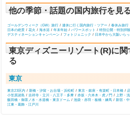
他の季節・話題の国内旅行を見
ゴールデンウィーク（GW）旅行
/
連休に行く国内旅行・ツアー
/
春休み旅行
日本の絶景
/
花火
/
海水浴
/
年末年始
/
パワースポット
/
特別公開・特別拝
デスティネーションキャンペーン
/
フォトジェニック
/
日本中から大阪いらっし
東京ディズニーリゾート(R)に
る
東京
東京23区内
/
新橋・汐留・お台場・浜松町
/
東京・銀座・有楽町・日本橋
/
小笠原諸島
/
吉祥寺・立川・八王子・多摩
/
赤坂・六本木・虎ノ門
/
上野・浅
飯田橋・御茶ノ水・水道橋・東京ドーム
/
池袋・赤羽・板橋・練馬
/
新宿・中
江東・葛飾・江戸川