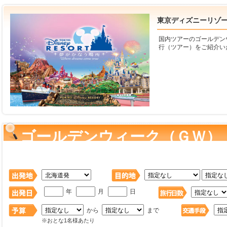
東京ディズニーリゾート
国内ツアーのゴールデン
行（ツアー）をご紹介い
ゴールデンウィーク（ＧＷ）
ゾート(R)旅行・ツアー を検
年
月
日
から
まで
※おとな1名様あたり