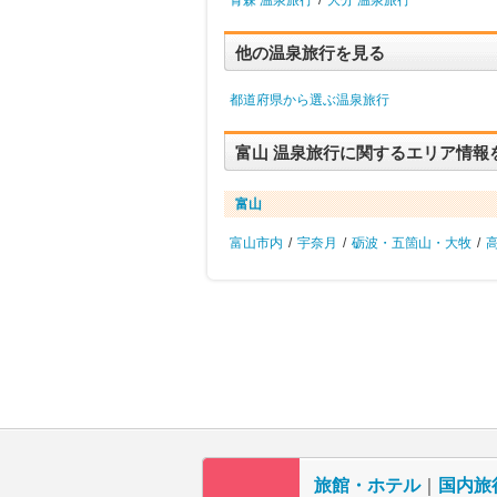
青森 温泉旅行
/
大分 温泉旅行
他の温泉旅行を見る
都道府県から選ぶ温泉旅行
富山 温泉旅行に関するエリア情報
富山
富山市内
/
宇奈月
/
砺波・五箇山・大牧
/
旅館・ホテル
｜
国内旅