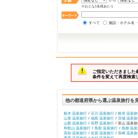
から
※おとな1名様あたり
すべて
施設・ホテル名
ご指定いただきました
条件を変えて再度検索
他の都道府県から選ぶ温泉旅行を
栃木 温泉旅行
/
石川 温泉旅行
/
岐阜 温泉旅
山形 温泉旅行
/
福島 温泉旅行
/
茨城 温泉旅
山梨 温泉旅行
/
長野 温泉旅行
/
富山 温泉旅
和歌山 温泉旅行
/
鳥取 温泉旅行
/
島根 温
高知 温泉旅行
/
佐賀 温泉旅行
/
長崎 温泉旅