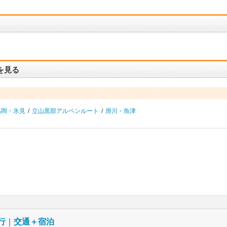
を見る
高岡・氷見
/
立山黒部アルペンルート
/
滑川・魚津
行
｜
交通＋宿泊