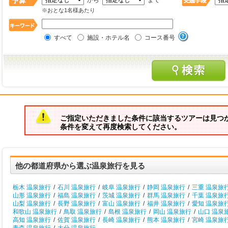
から
まで
※おとな1名様あたり
すべて
施設・ホテル名
コース番号
ご指定いただきました条件に該当するツアーは見つ
条件を変えて再度検索してください。
他の都道府県から選ぶ温泉旅行を見る
栃木 温泉旅行
/
石川 温泉旅行
/
岐阜 温泉旅行
/
静岡 温泉旅行
/
三重 温泉旅
山形 温泉旅行
/
福島 温泉旅行
/
茨城 温泉旅行
/
群馬 温泉旅行
/
千葉 温泉旅
山梨 温泉旅行
/
長野 温泉旅行
/
富山 温泉旅行
/
福井 温泉旅行
/
愛知 温泉旅
和歌山 温泉旅行
/
鳥取 温泉旅行
/
島根 温泉旅行
/
岡山 温泉旅行
/
山口 温泉
高知 温泉旅行
/
佐賀 温泉旅行
/
長崎 温泉旅行
/
熊本 温泉旅行
/
宮崎 温泉旅