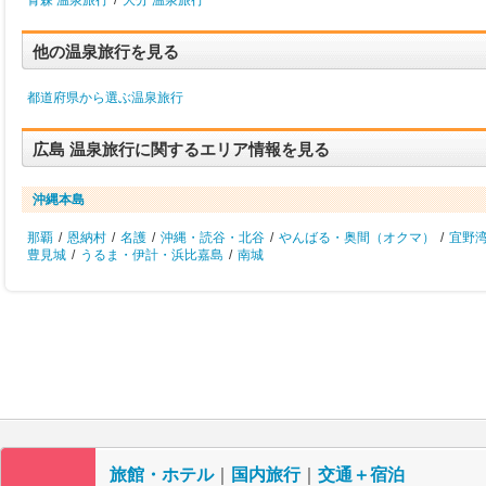
青森 温泉旅行
/
大分 温泉旅行
他の温泉旅行を見る
都道府県から選ぶ温泉旅行
広島 温泉旅行に関するエリア情報を見る
沖縄本島
那覇
/
恩納村
/
名護
/
沖縄・読谷・北谷
/
やんばる・奥間（オクマ）
/
宜野
豊見城
/
うるま・伊計・浜比嘉島
/
南城
旅館・ホテル
｜
国内旅行
｜
交通＋宿泊