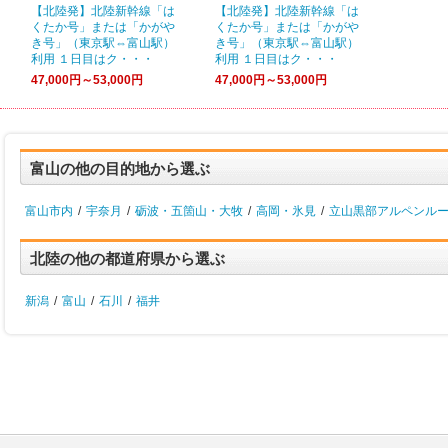
【北陸発】北陸新幹線「は
【北陸発】北陸新幹線「は
くたか号」または「かがや
くたか号」または「かがや
き号」（東京駅⇔富山駅）
き号」（東京駅⇔富山駅）
利用 １日目はク・・・
利用 １日目はク・・・
47,000円～53,000円
47,000円～53,000円
富山の他の目的地から選ぶ
富山市内
/
宇奈月
/
砺波・五箇山・大牧
/
高岡・氷見
/
立山黒部アルペンル
北陸の他の都道府県から選ぶ
新潟
/
富山
/
石川
/
福井