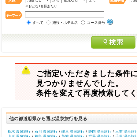
から
まで
※おとな1名様あたり
すべて
施設・ホテル名
コース番号
ご指定いただきました条件
見つかりませんでした。
条件を変えて再度検索して
他の都道府県から選ぶ温泉旅行を見る
栃木 温泉旅行
/
石川 温泉旅行
/
岐阜 温泉旅行
/
静岡 温泉旅行
/
三重 温泉旅
山形 温泉旅行
/
福島 温泉旅行
/
茨城 温泉旅行
/
群馬 温泉旅行
/
千葉 温泉旅