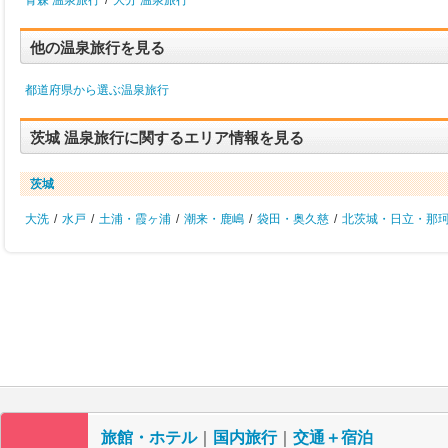
青森 温泉旅行
/
大分 温泉旅行
他の温泉旅行を見る
都道府県から選ぶ温泉旅行
茨城 温泉旅行に関するエリア情報を見る
茨城
大洗
/
水戸
/
土浦・霞ヶ浦
/
潮来・鹿嶋
/
袋田・奥久慈
/
北茨城・日立・那
旅館・ホテル
｜
国内旅行
｜
交通＋宿泊