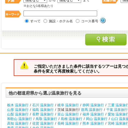
から
まで
※おとな1名様あたり
すべて
施設・ホテル名
コース番号
ご指定いただきました条件に該当するツアーは見つ
条件を変えて再度検索してください。
他の都道府県から選ぶ温泉旅行を見る
栃木 温泉旅行
/
石川 温泉旅行
/
岐阜 温泉旅行
/
静岡 温泉旅行
/
三重 温泉旅
山形 温泉旅行
/
福島 温泉旅行
/
茨城 温泉旅行/
群馬 温泉旅行
/
千葉 温泉旅行
山梨 温泉旅行
/
長野 温泉旅行
/
富山 温泉旅行
/
福井 温泉旅行
/
愛知 温泉旅
和歌山 温泉旅行
/
鳥取 温泉旅行
/
島根 温泉旅行
/
岡山 温泉旅行
/
山口 温泉
高知 温泉旅行
/
佐賀 温泉旅行
/
長崎 温泉旅行
/
熊本 温泉旅行
/
宮崎 温泉旅