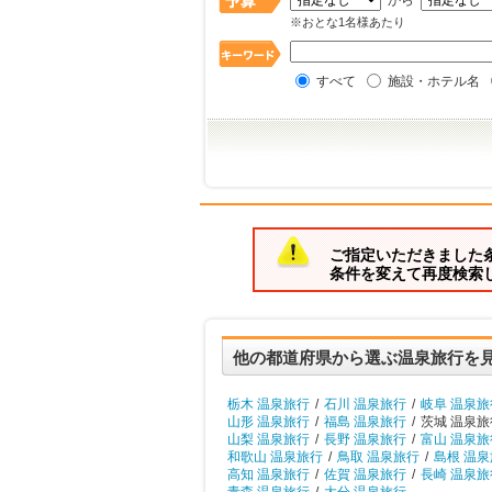
から
※おとな1名様あたり
すべて
施設・ホテル名
ご指定いただきました
条件を変えて再度検索
他の都道府県から選ぶ温泉旅行を
栃木 温泉旅行
/
石川 温泉旅行
/
岐阜 温泉旅
山形 温泉旅行
/
福島 温泉旅行
/
茨城 温泉旅
山梨 温泉旅行
/
長野 温泉旅行
/
富山 温泉旅
和歌山 温泉旅行
/
鳥取 温泉旅行
/
島根 温
高知 温泉旅行
/
佐賀 温泉旅行
/
長崎 温泉旅