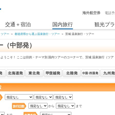
海外航空券
電話予
交通＋宿泊
国内旅行
観光プラ
・ツアー
＞
都道府県から選ぶ温泉旅行・ツアー
＞
茨城 温泉旅行・ツアー
ー（中部発）
ようこそ！ ここは目的・テーマ別 国内ツアーのコーナーで、茨城 温泉旅行（ツア
索
日
から
まで