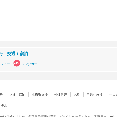
行
｜
交通＋宿泊
スツアー
レンタカー
行
交通＋宿泊
北海道旅行
沖縄旅行
温泉
日帰り旅行
一人
ホテル
外航空券をはじめ、各種旅行情報が満載！ピッタリの旅探すなら 近畿日本ツーリ