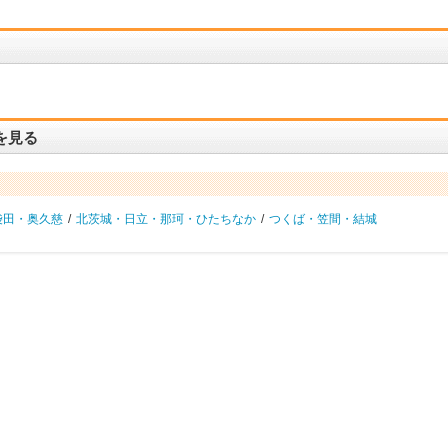
を見る
袋田・奥久慈
/
北茨城・日立・那珂・ひたちなか
/
つくば・笠間・結城