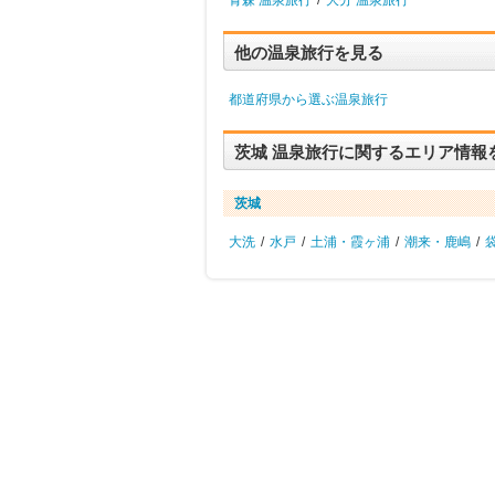
青森 温泉旅行
/
大分 温泉旅行
他の温泉旅行を見る
都道府県から選ぶ温泉旅行
茨城 温泉旅行に関するエリア情報
茨城
大洗
/
水戸
/
土浦・霞ヶ浦
/
潮来・鹿嶋
/