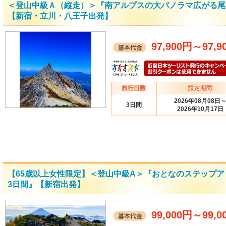
＜登山中級Ａ（縦走）＞『南アルプスの大パノラマ広がる尾
【新宿・立川・八王子出発】
97,900円
～
97,9
2026年08月08日
3日間
2026年10月17日
【65歳以上女性限定】＜登山中級A＞『おとなのステップ
3日間』【新宿出発】
99,000円
～
99,0