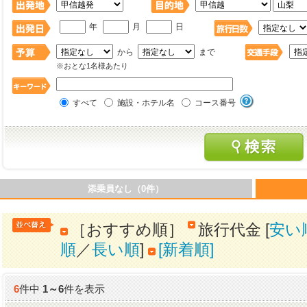
年
月
日
から
まで
※おとな1名様あたり
すべて
施設・ホテル名
コース番号
添乗員なし（0件）
［おすすめ順］
旅行代金 [
安い
順
／
長い順
]
[新着順]
6
件中
1
～
6
件を表示