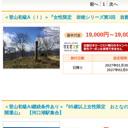
前へ
1
次へ
＜登山初級A（！）＞『女性限定 岩稜シリーズ第3回 岩
19,000円
～
19,0
2027年01月3
日帰り
2027年02月
＜登山初級A/継続条件あり＞『65歳以上女性限定 おと
開運山』 【河口湖駅集合】