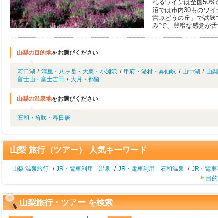
れるワインは全国50
沼では市内30ものワイ
営ぶどうの丘」で試飲
み”で、豊穣な感覚が
山梨の目的地
をお選びください
河口湖
/
清里・八ヶ岳・大泉・小淵沢
/
甲府・湯村・昇仙峡
/
山中湖
/
山梨
富士山・富士吉田
/
大月・都留
山梨の温泉地
をお選びください
石和・笛吹・春日居
山梨 旅行（ツアー） 人気キーワード
山梨 温泉旅行
/
JR・電車利用 温泉
/
JR・電車利用 石和温泉
/
JR・電
目的
山梨旅行・ツアー を検索