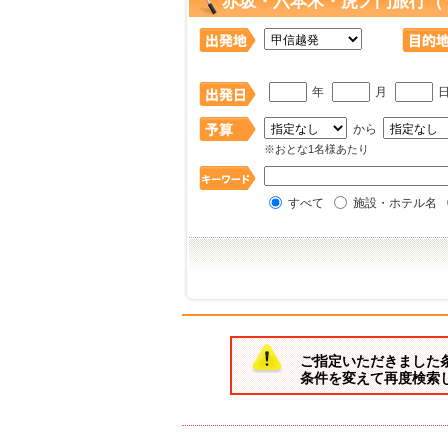
赤坂・六本木・虎ノ門旅行（
年
月
から
※おとな1名様あたり
すべて
施設・ホテル名
ご指定いただきました
条件を変えて再度検索