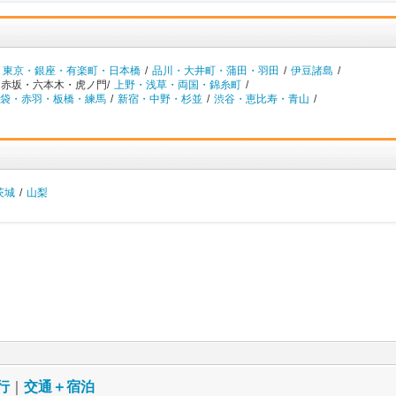
東京・銀座・有楽町・日本橋
/
品川・大井町・蒲田・羽田
/
伊豆諸島
/
赤坂・六本木・虎ノ門/
上野・浅草・両国・錦糸町
/
袋・赤羽・板橋・練馬
/
新宿・中野・杉並
/
渋谷・恵比寿・青山
/
茨城
/
山梨
行
｜
交通＋宿泊