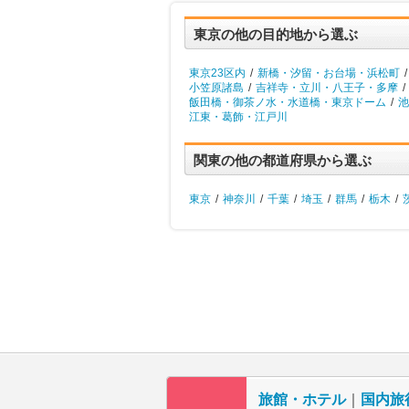
東京の他の目的地から選ぶ
東京23区内
/
新橋・汐留・お台場・浜松町
/
小笠原諸島
/
吉祥寺・立川・八王子・多摩
/
飯田橋・御茶ノ水・水道橋・東京ドーム
/
池
江東・葛飾・江戸川
関東の他の都道府県から選ぶ
東京
/
神奈川
/
千葉
/
埼玉
/
群馬
/
栃木
/
旅館・ホテル
｜
国内旅