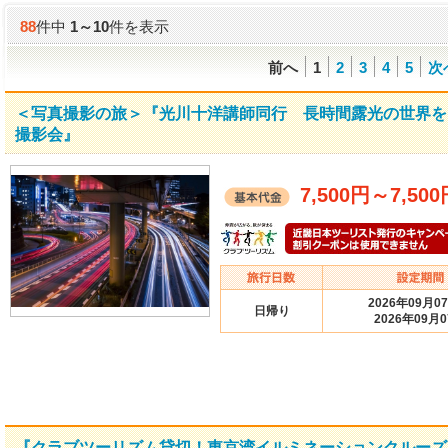
88
件中
1
～
10
件を表示
前へ
1
2
3
4
5
次
＜写真撮影の旅＞『光川十洋講師同行 長時間露光の世界を
撮影会』
7,500円
～
7,50
2026年09月0
日帰り
2026年09月
『クラブツーリズム貸切！東京湾イルミネーションクルーズ