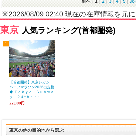
前へ
1
2
3
4
5
次
※2026/08/09 02:40 現在の在庫情
東京
人気ランキング(首都圏発)
【首都圏発】東京レガシー
ハーフマラソン2026出走権
◆ Ｔｏｋｙｏ Ｓｕｂｗａ
ｙ ２４−ｈ・・・
22,000円
東京の他の目的地から選ぶ