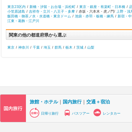
東京23区内
/
新橋・汐留・お台場・浜松町
/
東京・銀座・有楽町・日本橋
/
小笠原諸島
/
吉祥寺・立川・八王子・多摩
/
赤坂・六本木・虎ノ門/
上野・浅
飯田橋・御茶ノ水・水道橋・東京ドーム
/
池袋・赤羽・板橋・練馬
/
新宿・中
江東・葛飾・江戸川
関東の他の都道府県から選ぶ
東京
/
神奈川
/
千葉
/
埼玉
/
群馬
/
栃木
/
茨城
/
山梨
旅館・ホテル
｜
国内旅行
｜
交通＋宿泊
日帰り旅行
バスツアー
レンタカー