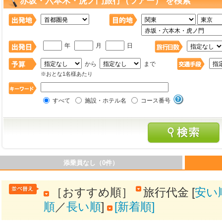
赤坂・六本木・虎ノ門旅行（ツアー） を検索
年
月
日
から
まで
※おとな1名様あたり
すべて
施設・ホテル名
コース番号
添乗員なし（0件）
［おすすめ順］
旅行代金 [
安い
順
／
長い順
]
[新着順]