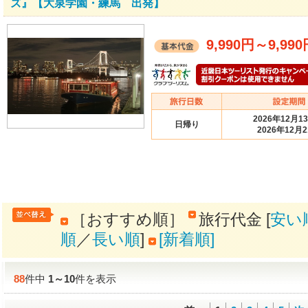
ズ』【大泉学園・練馬 出発】
9,990円
～
9,99
2026年12月1
日帰り
2026年12月
［おすすめ順］
旅行代金 [
安い
順
／
長い順
]
[新着順]
88
件中
1
～
10
件を表示