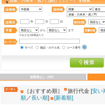
赤坂・六本木・虎ノ門旅行（ツアー） を検索
年
月
日
から
まで
※おとな1名様あたり
すべて
施設・ホテル名
コース番号
添乗員なし（0件）
［おすすめ順］
旅行代金 [
安い
順
／
長い順
]
[新着順]