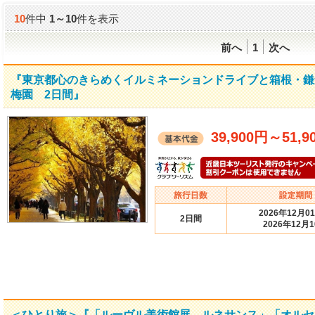
10
件中
1
～
10
件を表示
前へ
1
次へ
『東京都心のきらめくイルミネーションドライブと箱根・鎌
梅園 2日間』
39,900円
～
51,9
2026年12月0
2日間
2026年12月
＜ひとり旅＞『「ルーヴル美術館展 ルネサンス」「オル