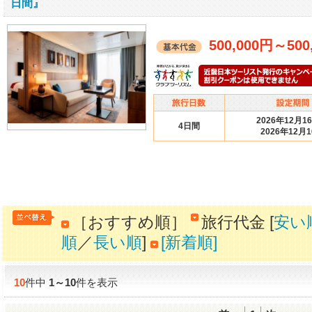
日間』
500,000円
～
500
2026年12月1
4日間
2026年12月
［おすすめ順］
旅行代金 [
安い
順
／
長い順
]
[新着順]
10
件中
1
～
10
件を表示