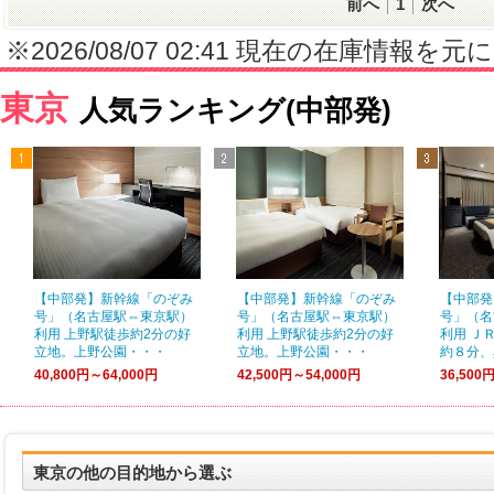
前へ
1
次へ
※2026/08/07 02:41 現在の在庫情
東京
人気ランキング(中部発)
【中部発】新幹線「のぞみ
【中部発】新幹線「のぞみ
【中部発
号」（名古屋駅⇔東京駅）
号」（名古屋駅⇔東京駅）
号」（名
利用 上野駅徒歩約2分の好
利用 上野駅徒歩約2分の好
利用 Ｊ
立地。上野公園・・・
立地。上野公園・・・
約８分、
40,800円～64,000円
42,500円～54,000円
36,500
東京の他の目的地から選ぶ