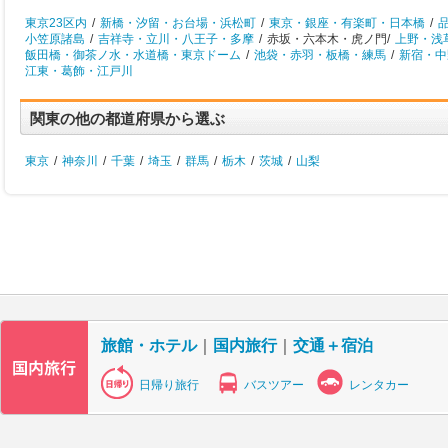
東京23区内
/
新橋・汐留・お台場・浜松町
/
東京・銀座・有楽町・日本橋
/
小笠原諸島
/
吉祥寺・立川・八王子・多摩
/
赤坂・六本木・虎ノ門/
上野・浅
飯田橋・御茶ノ水・水道橋・東京ドーム
/
池袋・赤羽・板橋・練馬
/
新宿・中
江東・葛飾・江戸川
関東の他の都道府県から選ぶ
東京
/
神奈川
/
千葉
/
埼玉
/
群馬
/
栃木
/
茨城
/
山梨
旅館・ホテル
｜
国内旅行
｜
交通＋宿泊
日帰り旅行
バスツアー
レンタカー