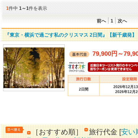
1
件中
1
～
1
件を表示
前へ
1
次へ
『東京・横浜で過ごす私のクリスマス 2日間』【新千歳発
79,900円
～
79,9
2026年12月1
2日間
2026年12月
［おすすめ順］
旅行代金 [
安い