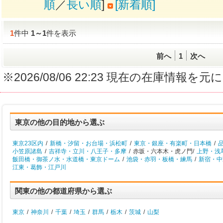
順
／
長い順
]
[新着順]
1
件中
1
～
1
件を表示
前へ
1
次へ
※2026/08/06 22:23 現在の在庫情
東京の他の目的地から選ぶ
東京23区内
/
新橋・汐留・お台場・浜松町
/
東京・銀座・有楽町・日本橋
/
小笠原諸島
/
吉祥寺・立川・八王子・多摩
/
赤坂・六本木・虎ノ門/
上野・浅
飯田橋・御茶ノ水・水道橋・東京ドーム
/
池袋・赤羽・板橋・練馬
/
新宿・中
江東・葛飾・江戸川
関東の他の都道府県から選ぶ
東京
/
神奈川
/
千葉
/
埼玉
/
群馬
/
栃木
/
茨城
/
山梨