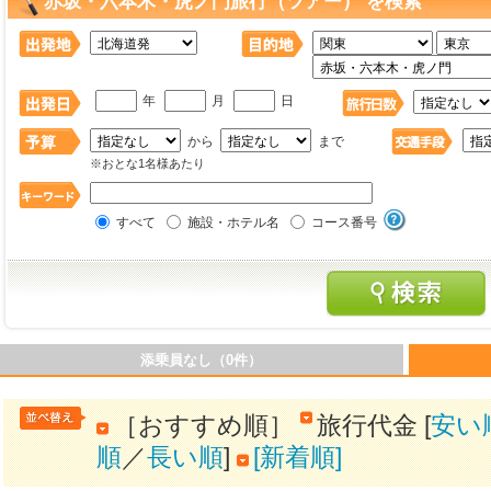
赤坂・六本木・虎ノ門旅行（ツアー） を検索
年
月
日
から
まで
※おとな1名様あたり
すべて
施設・ホテル名
コース番号
添乗員なし（0件）
［おすすめ順］
旅行代金 [
安い
順
／
長い順
]
[新着順]