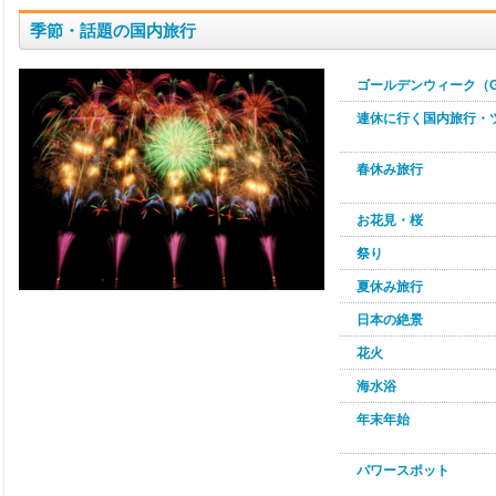
季節・話題の国内旅行
ゴールデンウィーク（
連休に行く国内旅行・
春休み旅行
お花見・桜
祭り
夏休み旅行
日本の絶景
花火
海水浴
年末年始
パワースポット