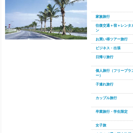
家族旅行
往復交通＋宿＋レンタ
ン
お買い得ツアー旅行
ビジネス・出張
日帰り旅行
個人旅行（フリープラ
ー）
子連れ旅行
カップル旅行
卒業旅行・学生限定
女子旅