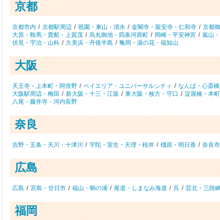
京都
京都市内
/
京都駅周辺
/
祇園・東山・清水
/
金閣寺・龍安寺・仁和寺
/
京都
大原・鞍馬・貴船・上賀茂
/
烏丸御池・四条河原町
/
岡崎・平安神宮
/
嵐山・
伏見・宇治・山科
/
久美浜・丹後半島
/
亀岡・湯の花・福知山
大阪
天王寺・上本町・阿倍野
/
ベイエリア・ユニバーサルシティ
/
なんば・心斎橋
大阪駅周辺・梅田
/
新大阪・十三・江坂
/
東大阪・枚方・守口
/
淀屋橋・本町
八尾・藤井寺・河内長野
奈良
吉野・五条・天川・十津川
/
宇陀・室生・天理・桜井
/
橿原・明日香
/
奈良市
広島
広島
/
宮島・廿日市
/
福山・鞆の浦
/
尾道・しまなみ海道
/
呉
/
芸北・三段
福岡