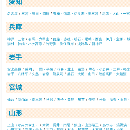
愛知
名古屋
/
三河・豊田・岡崎
/
豊橋・蒲郡・伊良湖・奥三河
/
尾張・犬山・一宮
兵庫
神戸・三宮
/
有馬・六甲山
/
姫路・赤穂・明石
/
尼崎・西宮・伊丹・宝塚
/
湯村・神鍋・ハチ高原
/
竹野浜・香住海岸
/
淡路島
/
新神戸
岩手
安比高原
/
盛岡
/
一関・平泉
/
花巻・北上・遠野
/
雫石・小岩井・二戸・軽
岩手・八幡平
/
久慈・岩泉・龍泉洞
/
釜石・大槌・山田
/
陸前高田・大船渡
宮城
仙台
/
気仙沼・南三陸
/
秋保
/
鳴子・栗駒・鬼首
/
作並
/
松島・塩釜・石巻
山形
上山（かみのやま）
/
米沢・長井・南陽
/
銀山
/
山形蔵王
/
あつみ・湯野浜
山形市内
/
新庄・最上
/
古口・草薙
/
村山・尾花沢・大石田
/
飯豊・小国