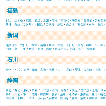
福島
郡山・二本松
/
福島・飯坂
/
土湯・高湯
/
猪苗代・表磐梯
/
裏磐梯・磐梯高
伊達・桑折（こおり）・国見
/
喜多方・熱塩
/
西会津・南会津
/
白河・羽鳥・
新潟
越後湯沢・六日町・塩沢
/
苗場
/
魚沼・津南・十日町
/
長岡・柏崎・小千谷
/
弥彦・燕・三条
/
佐渡
/
妙高・赤倉
/
新潟市内
/
上越・高田・糸魚川
石川
金沢
/
小松
/
能登・輪島・和倉・七尾
/
白山・辰口
/
粟津・片山津・山代・
静岡
伊豆
/
熱海・網代
/
浜松
/
中伊豆・長岡・修善寺・天城
/
西伊豆・土肥・堂
掛川・天竜・磐田・島田
/
御前崎・藤枝・焼津・寸又峡
/
東伊豆・熱川・稲取
南伊豆・下田・下賀茂・弓ヶ浜
/
浜名湖・舘山寺
/
静岡・清水
/
御殿場・裾野