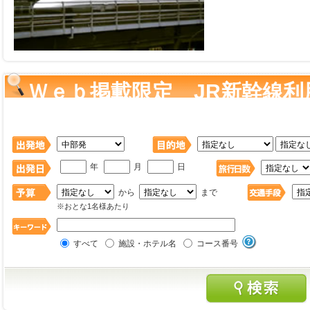
Ｗｅｂ掲載限定 JR新幹線
ー を検索
年
月
日
から
まで
※おとな1名様あたり
すべて
施設・ホテル名
コース番号