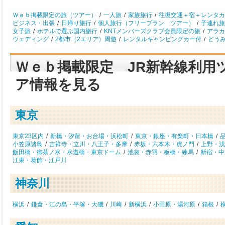
Ｗｅｂ掲載限定の旅（ツアー）
/
一人旅
/
家族旅行
/
往復交通＋宿＋レンタカ
ビジネス・出張
/
日帰り旅行
/
個人旅行（フリープラン ツアー）
/
子連れ旅
女子旅
/
ホテルで選ぶ国内旅行
/
KNTメンバーズクラブ会員限定の旅
/
アラカ
ウェディング
/
2都市（2エリア）周遊
/
レンタルキャンピングカー付
/
どう
Ｗｅｂ掲載限定 JR新幹線利用
ア情報を見る
東京
東京23区内
/
新橋・汐留・お台場・浜松町
/
東京・銀座・有楽町・日本橋
/
小笠原諸島
/
吉祥寺・立川・八王子・多摩
/
赤坂・六本木・虎ノ門
/
上野・浅
飯田橋・御茶ノ水・水道橋・東京ドーム
/
池袋・赤羽・板橋・練馬
/
新宿・中
江東・葛飾・江戸川
神奈川
横浜
/
鎌倉・江の島・平塚・大磯
/
川崎
/
新横浜
/
小田原・湯河原
/
箱根
/