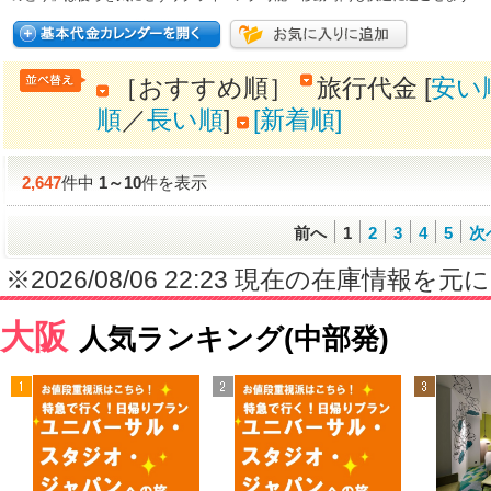
［おすすめ順］
旅行代金 [
安い
順
／
長い順
]
[新着順]
2,647
件中
1
～
10
件を表示
前へ
1
2
3
4
5
次
※2026/08/06 22:23 現在の在庫情
大阪
人気ランキング(中部発)