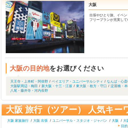
大阪
出張やひとり旅、イベン
フリープランが充実して
大阪の目的地
をお選びください
天王寺・上本町・阿倍野
/
ベイエリア・ユニバーサルシティ
/
なんば・心斎
大阪駅周辺・梅田
/
新大阪・十三・江坂
/
東大阪・枚方・守口
/
淀屋橋・本
八尾・藤井寺・河内長野
大阪 旅行（ツアー） 人気キー
大阪 家族旅行
/
大阪 出張
/
ユニバーサル・スタジオ・ジャパン
/
大阪
/
大
目的