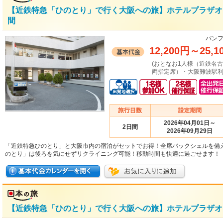
【近鉄特急「ひのとり」で行く大阪への旅】ホテルプラザオ
間
パンフ
12,200円
～
25,1
(おとなお1人様（近鉄名
両指定席）・大阪難波駅利
2026年04月01日～
2日間
2026年09月29日
「近鉄特急ひのとり」と大阪市内の宿泊がセットでお得！全席バックシェルを備
のとり」は後ろを気にせずリクライニング可能！移動時間も快適に過ごせます！
【近鉄特急「ひのとり」で行く大阪への旅】ホテルプラザオ