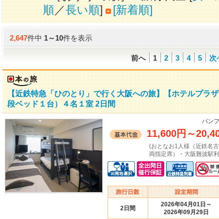
順
／
長い順
]
[新着順]
2,647
件中
1
～
10
件を表示
前へ
1
2
3
4
5
次
【近鉄特急「ひのとり」で行く大阪への旅】【ホテルプラザ
段ベッド１台）４名１室 2日間
パンフ
11,600円
～
20,4
(おとなお1人様（近鉄名
両指定席）・大阪難波駅利
2026年04月01日～
2日間
2026年09月29日