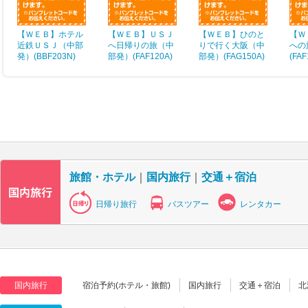
【ＷＥＢ】ホテル
【ＷＥＢ】ＵＳＪ
【ＷＥＢ】ひのと
【Ｗ
近鉄ＵＳＪ（中部
へ日帰りの旅（中
りで行く大阪（中
への
発）(BBF203N)
部発）(FAF120A)
部発）(FAG150A)
(FAF
旅館・ホテル
｜
国内旅行
｜
交通＋宿泊
日帰り旅行
バスツアー
レンタカー
国内旅行
宿泊予約(ホテル・旅館)
国内旅行
交通＋宿泊
北