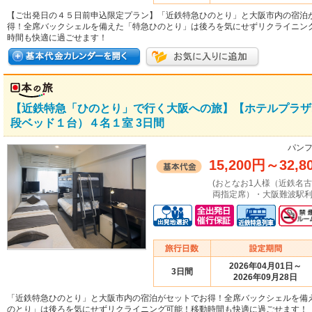
【ご出発日の４５日前申込限定プラン】「近鉄特急ひのとり」と大阪市内の宿泊
得！全席バックシェルを備えた「特急ひのとり」は後ろを気にせずリクライニン
時間も快適に過ごせます！
【近鉄特急「ひのとり」で行く大阪への旅】【ホテルプラザ
段ベッド１台）４名１室 3日間
パンフ
15,200円
～
32,8
(おとなお1人様（近鉄名
両指定席）・大阪難波駅利
2026年04月01日～
3日間
2026年09月28日
「近鉄特急ひのとり」と大阪市内の宿泊がセットでお得！全席バックシェルを備
のとり」は後ろを気にせずリクライニング可能！移動時間も快適に過ごせます！