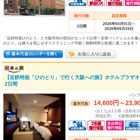
2026年04月01日～
2日間
2026年09月29日
「近鉄特急ひのとり」と大阪市内の宿泊がセットでお得！全席バックシェルを備
のとり」は後ろを気にせずリクライニング可能！移動時間も快適に過ごせます！
【近鉄特急「ひのとり」で行く大阪への旅】ホテルプラザオ
2日間
パンフ
14,600円
～
23,9
(おとなお1人様（近鉄名
両指定席）・大阪難波駅利