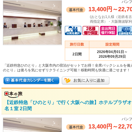
パンフ
13,400円
～
22,7
(おとなお1人様（近鉄名
両指定席）・大阪難波駅利
2026年04月01日～
2日間
2026年09月29日
「近鉄特急ひのとり」と大阪市内の宿泊がセットでお得！全席バックシェルを備
のとり」は後ろを気にせずリクライニング可能！移動時間も快適に過ごせます！
【近鉄特急「ひのとり」で行く大阪への旅】ホテルプラザオ
名１室 2日間
パンフ
13,400円
～
22,7