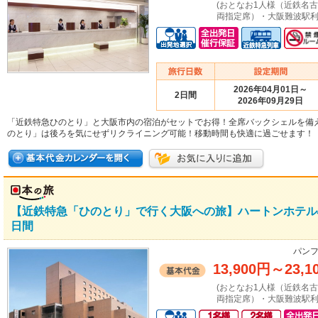
(おとなお1人様（近鉄名
両指定席）・大阪難波駅利
2026年04月01日～
2日間
2026年09月29日
「近鉄特急ひのとり」と大阪市内の宿泊がセットでお得！全席バックシェルを備
のとり」は後ろを気にせずリクライニング可能！移動時間も快適に過ごせます！
【近鉄特急「ひのとり」で行く大阪への旅】ハートンホテル
日間
パンフ
13,900円
～
23,1
(おとなお1人様（近鉄名
両指定席）・大阪難波駅利