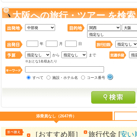
大阪への旅行・ツアー を検索
年
月
日
から
まで
※おとな1名様あたり
すべて
施設・ホテル名
コース番号
添乗員なし（2647件）
［おすすめ順］
旅行代金 [
安い