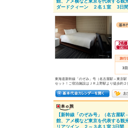
館、アメ横など東京を代表する観
ダードクィーン ２名１室 3日
3
東海道新幹線「のぞみ」号（名古屋駅⇔東京駅
セット！ご宿泊施設はＪＲ上野駅より徒歩約２
【新幹線「のぞみ号」（名古屋駅
館、アメ横など東京を代表する観
リアツイン ２～３名１室 3日間