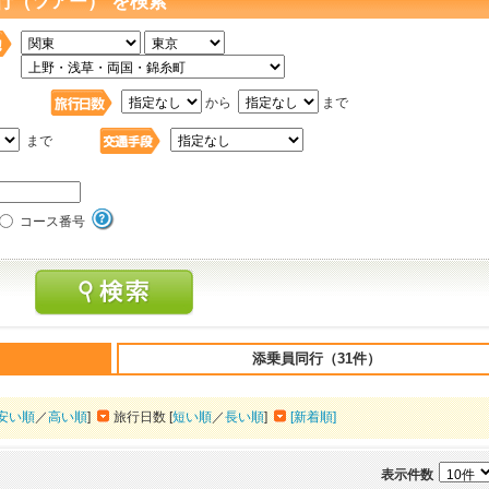
行（ツアー） を検索
日
から
まで
まで
コース番号
添乗員同行（31件）
安い順
／
高い順
]
旅行日数 [
短い順
／
長い順
]
[新着順]
表示件数