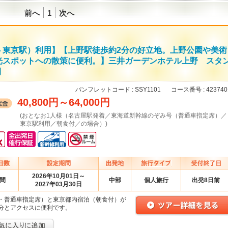
前へ
1
次へ
⇔東京駅）利用】【上野駅徒歩約2分の好立地。上野公園や美術
光スポットへの散策に便利。】三井ガーデンホテル上野 スタ
間
パンフレットコード :
SSY1101
コース番号 :
423740
40,800円
～
64,000円
(おとなお1人様（名古屋駅発着／東海道新幹線のぞみ号（普通車指定席）／
東京駅利用／朝食付／の場合）)
2026年10月01日～
日間
中部
個人旅行
出発8日前
2027年03月30日
・普通車指定席）と東京都内宿泊（朝食付）が
分とアクセスに便利です。