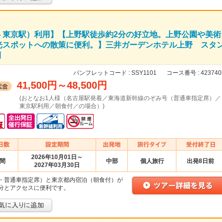
⇔東京駅）利用】【上野駅徒歩約2分の好立地。上野公園や美術
光スポットへの散策に便利。】三井ガーデンホテル上野 スタ
間
パンフレットコード :
SSY1101
コース番号 :
423740
41,500円
～
48,500円
(おとなお1人様（名古屋駅発着／東海道新幹線のぞみ号（普通車指定席）／
東京駅利用／朝食付／の場合）)
2026年10月01日～
日間
中部
個人旅行
出発8日前
2027年03月30日
・普通車指定席）と東京都内宿泊（朝食付）が
分とアクセスに便利です。