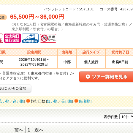
パンフレットコード :
SSY1101
コース番号 :
423739
65,500円
～
86,000円
(おとなお1人様（名古屋駅発着／東海道新幹線のぞみ号（普通車指定席）／
東京駅利用／朝食付／の場合）)
2026年10月01日～
日間
中部
個人旅行
出発8日前
2027年03月29日
・普通車指定席）と東京都内宿泊（朝食付）が
分とアクセスに便利です。
安い順
／
高い順
]
旅行日数 [
短い順
／
長い順
]
[新着順]
表示件数
前へ
1
次へ