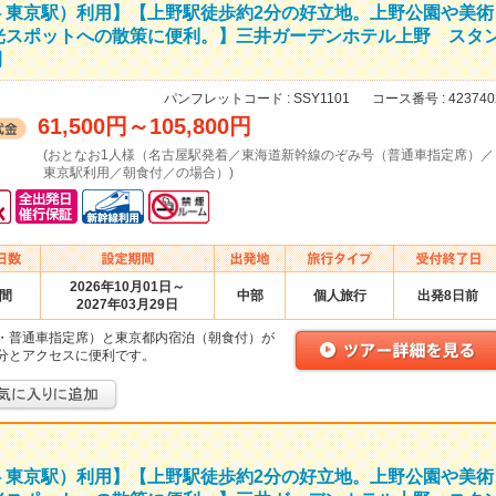
⇔東京駅）利用】【上野駅徒歩約2分の好立地。上野公園や美術
光スポットへの散策に便利。】三井ガーデンホテル上野 スタ
間
パンフレットコード :
SSY1101
コース番号 :
423740
61,500円
～
105,800円
(おとなお1人様（名古屋駅発着／東海道新幹線のぞみ号（普通車指定席）／
東京駅利用／朝食付／の場合）)
2026年10月01日～
日間
中部
個人旅行
出発8日前
2027年03月29日
・普通車指定席）と東京都内宿泊（朝食付）が
分とアクセスに便利です。
⇔東京駅）利用】【上野駅徒歩約2分の好立地。上野公園や美術