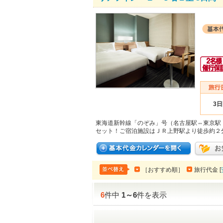
3
東海道新幹線「のぞみ」号（名古屋駅⇔東京駅
セット！ご宿泊施設はＪＲ上野駅より徒歩約２
［おすすめ順］
旅行代金 [
6
件中
1
～
6
件を表示