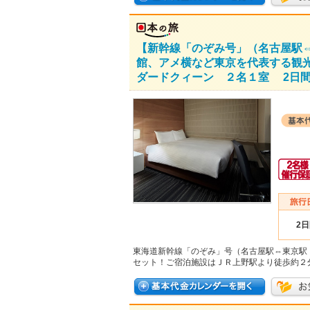
【新幹線「のぞみ号」（名古屋駅
館、アメ横など東京を代表する観
ダードクィーン ２名１室 2日
2
東海道新幹線「のぞみ」号（名古屋駅⇔東京駅
セット！ご宿泊施設はＪＲ上野駅より徒歩約２