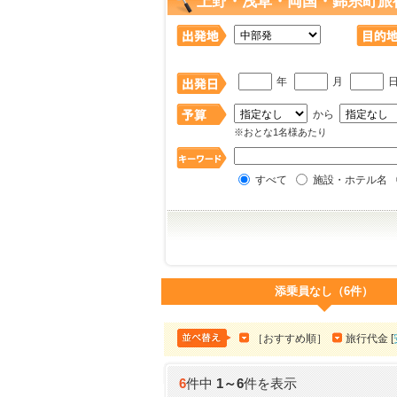
上野・浅草・両国・錦糸町旅
年
月
から
※おとな1名様あたり
すべて
施設・ホテル名
添乗員なし（6件）
［おすすめ順］
旅行代金 [
6
件中
1
～
6
件を表示