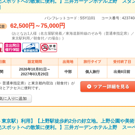
光スポットへの散策に便利。】三井ガーデンホテル上野 スタ
間
パンフレットコード :
SSY1101
コース番号 :
423740
62,500円
～
75,000円
(おとなお1人様（名古屋駅発着／東海道新幹線のぞみ号（普通車指定席）／
東京駅利用／朝食付／の場合）)
2026年10月01日～
日間
中部
個人旅行
出発8日前
2027年03月29日
・普通車指定席）と東京都内宿泊（朝食付）が
分とアクセスに便利です。
⇔東京駅）利用】【上野駅徒歩約2分の好立地。上野公園や美術
光スポットへの散策に便利。】三井ガーデンホテル上野 スー