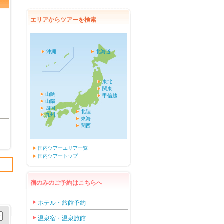
エリアからツアーを検索
沖縄
北海道
東北
関東
山陰
甲信越
山陽
四国
北陸
九州
東海
関西
国内ツアーエリア一覧
国内ツアートップ
宿のみのご予約はこちらへ
ホテル・旅館予約
温泉宿・温泉旅館