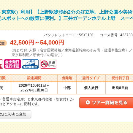
⇔東京駅）利用】【上野駅徒歩約2分の好立地。上野公園や美術
光スポットへの散策に便利。】三井ガーデンホテル上野 スー
パンフレットコード :
SSY1101
コース番号 :
423739
42,500円
～
54,000円
(おとなお1人様（名古屋駅発着／東海道新幹線のぞみ号（普通車指定席）／
東京駅利用／朝食付／の場合）)
2026年10月01日～
日間
中部
個人旅行
出発8日前
2027年03月30日
・普通車指定席）と東京都内宿泊（朝食付）が
分とアクセスに便利です。