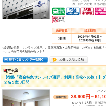
座席」、復路：「マリン
席」利用／朝食1回付の場
2026年04月01日～
3日間
2026年09月28日
往路寝台特急「サンライズ瀬戸」、復路東海道・山陽新幹線「のぞみ」＆快速「
ー」と高松市内の宿泊がセット！
【復路「寝台特急サンライズ瀬戸」利用！高松への旅！】
２名１室 3日間
パンフ
38,900円
～
61,1
(おとなお1人様（東京駅