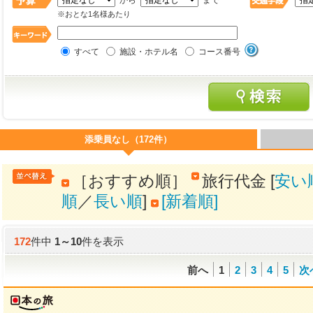
から
まで
※おとな1名様あたり
すべて
施設・ホテル名
コース番号
添乗員なし（172件）
［おすすめ順］
旅行代金 [
安い
順
／
長い順
]
[新着順]
172
件中
1
～
10
件を表示
前へ
1
2
3
4
5
次