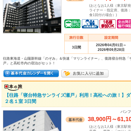
(おとなお1人様（東京駅
ライナー・指定席、復路
食1回付の場合）)
2026年04月01日～
3日間
2026年09月28日
往路東海道・山陽新幹線「のぞみ」＆快速「マリンライナー」、復路寝台特急「
戸」と高松市内の宿泊がセット！
【往路「寝台特急サンライズ瀬戸」利用！高松への旅！】
２名１室 3日間
パンフ
38,900円
～
61,1
(おとなお1人様（東京駅