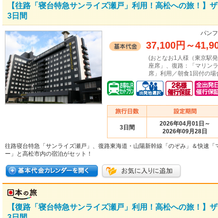
【往路「寝台特急サンライズ瀬戸」利用！高松への旅！】ザ
3日間
パンフ
37,100円
～
41,9
(おとなお1人様（東京駅
座席」、復路：「マリン
席」利用／朝食1回付の場
2026年04月01日～
3日間
2026年09月28日
往路寝台特急「サンライズ瀬戸」、復路東海道・山陽新幹線「のぞみ」＆快速「
ー」と高松市内の宿泊がセット！
【復路「寝台特急サンライズ瀬戸」利用！高松への旅！】ザ
3日間