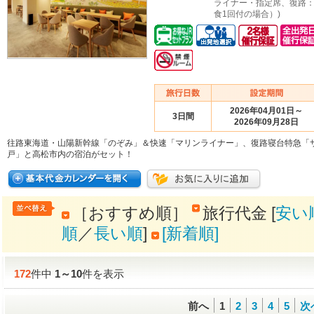
ライナー・指定席、復路
食1回付の場合）)
2026年04月01日～
3日間
2026年09月28日
往路東海道・山陽新幹線「のぞみ」＆快速「マリンライナー」、復路寝台特急「
戸」と高松市内の宿泊がセット！
［おすすめ順］
旅行代金 [
安い
順
／
長い順
]
[新着順]
172
件中
1
～
10
件を表示
前へ
1
2
3
4
5
次