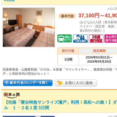
パンフ
37,100円
～
41,9
(おとなお1人様（東京駅
ライナー・指定席、復路
食1回付の場合）)
2026年04月01日～
3日間
2026年09月28日
往路東海道・山陽新幹線「のぞみ」＆快速「マリンライナー」、復路寝台特急「
戸」と高松市内の宿泊がセット！
【往路「寝台特急サンライズ瀬戸」利用！高松への旅！】ダ
ル １・２名１室 3日間