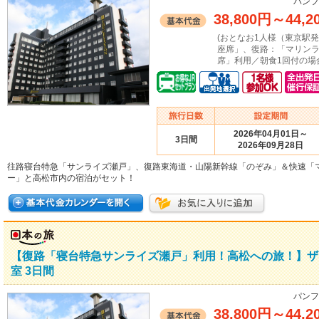
パンフ
38,800円
～
44,2
(おとなお1人様（東京駅
座席」、復路：「マリン
席」利用／朝食1回付の場
2026年04月01日～
3日間
2026年09月28日
往路寝台特急「サンライズ瀬戸」、復路東海道・山陽新幹線「のぞみ」＆快速「
ー」と高松市内の宿泊がセット！
【復路「寝台特急サンライズ瀬戸」利用！高松への旅！】ザ
室 3日間
パンフ
38,800円
～
44,2