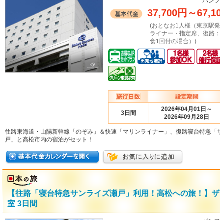
パンフ
37,700円
～
67,1
(おとなお1人様（東京駅
ライナー・指定席、復路
食1回付の場合）)
2026年04月01日～
3日間
2026年09月28日
往路東海道・山陽新幹線「のぞみ」＆快速「マリンライナー」、復路寝台特急「
戸」と高松市内の宿泊がセット！
【往路「寝台特急サンライズ瀬戸」利用！高松への旅！】ザ
室 3日間