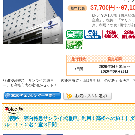
パンフ
37,700円
～
67,1
(おとなお1人様（東京駅
座席」、復路：「マリン
席」利用／朝食1回付の場
2026年04月01日～
3日間
2026年09月28日
往路寝台特急「サンライズ瀬戸」、復路東海道・山陽新幹線「のぞみ」＆快速「
ー」と高松市内の宿泊がセット！
【復路「寝台特急サンライズ瀬戸」利用！高松への旅！】ダ
ル １・２名１室 3日間