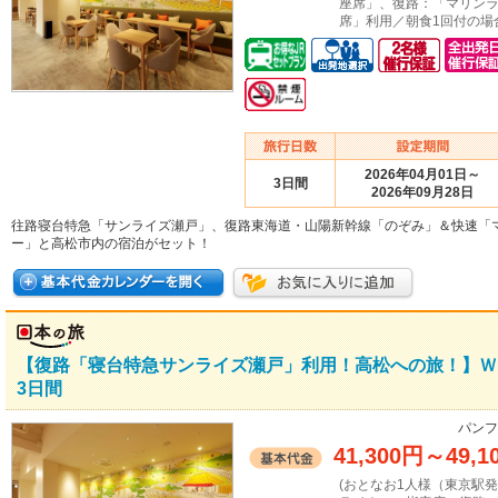
座席」、復路：「マリン
席」利用／朝食1回付の場
2026年04月01日～
3日間
2026年09月28日
往路寝台特急「サンライズ瀬戸」、復路東海道・山陽新幹線「のぞみ」＆快速「
ー」と高松市内の宿泊がセット！
【復路「寝台特急サンライズ瀬戸」利用！高松への旅！】Ｗ
3日間
パンフ
41,300円
～
49,1
(おとなお1人様（東京駅