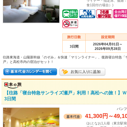
ライナー・指定席、復路
食1回付の場合）)
2026年04月01日～
3日間
2026年09月28日
往路東海道・山陽新幹線「のぞみ」＆快速「マリンライナー」、復路寝台特急「
戸」と高松市内の宿泊がセット！
【往路「寝台特急サンライズ瀬戸」利用！高松への旅！】Ｗ
3日間
パンフ
41,300円
～
49,1
(おとなお1人様（東京駅