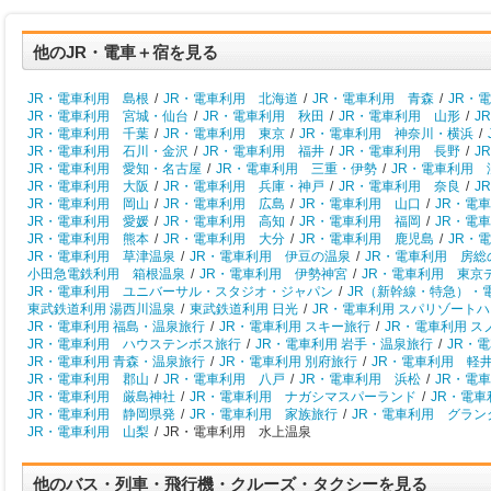
他のJR・電車＋宿を見る
JR・電車利用 島根
/
JR・電車利用 北海道
/
JR・電車利用 青森
/
JR・
JR・電車利用 宮城・仙台
/
JR・電車利用 秋田
/
JR・電車利用 山形
/
J
JR・電車利用 千葉
/
JR・電車利用 東京
/
JR・電車利用 神奈川・横浜
/
JR・電車利用 石川・金沢
/
JR・電車利用 福井
/
JR・電車利用 長野
/
J
JR・電車利用 愛知・名古屋
/
JR・電車利用 三重・伊勢
/
JR・電車利用 
JR・電車利用 大阪
/
JR・電車利用 兵庫・神戸
/
JR・電車利用 奈良
/
J
JR・電車利用 岡山
/
JR・電車利用 広島
/
JR・電車利用 山口
/
JR・電
JR・電車利用 愛媛
/
JR・電車利用 高知
/
JR・電車利用 福岡
/
JR・電
JR・電車利用 熊本
/
JR・電車利用 大分
/
JR・電車利用 鹿児島
/
JR・
JR・電車利用 草津温泉
/
JR・電車利用 伊豆の温泉
/
JR・電車利用 房総
小田急電鉄利用 箱根温泉
/
JR・電車利用 伊勢神宮
/
JR・電車利用 東京
JR・電車利用 ユニバーサル・スタジオ・ジャパン
/
JR（新幹線・特急）・
東武鉄道利用 湯西川温泉
/
東武鉄道利用 日光
/
JR・電車利用 スパリゾート
JR・電車利用 福島・温泉旅行
/
JR・電車利用 スキー旅行
/
JR・電車利用 
JR・電車利用 ハウステンボス旅行
/
JR・電車利用 岩手・温泉旅行
/
JR・
JR・電車利用 青森・温泉旅行
/
JR・電車利用 別府旅行
/
JR・電車利用 軽
JR・電車利用 郡山
/
JR・電車利用 八戸
/
JR・電車利用 浜松
/
JR・電
JR・電車利用 厳島神社
/
JR・電車利用 ナガシマスパーランド
/
JR・電
JR・電車利用 静岡県発
/
JR・電車利用 家族旅行
/
JR・電車利用 グラン
JR・電車利用 山梨
/
JR・電車利用 水上温泉
他のバス・列車・飛行機・クルーズ・タクシーを見る