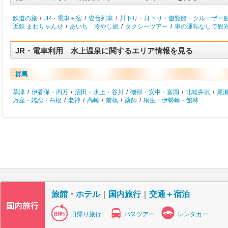
鉄道の旅
/
JR・電車＋宿
/
寝台列車
/
川下り・舟下り・遊覧船・クルーザー
近鉄 まわりゃんせ
/
あいち 冷やし旅
/
タクシーツアー
/
車の運転なしで観
JR・電車利用 水上温泉に関するエリア情報を見る
群馬
草津
/
伊香保・四万
/
沼田・水上・谷川
/
磯部・安中・富岡
/
北軽井沢
/
尾
万座・嬬恋・白根
/
老神
/
高崎
/
前橋
/
薬師
/
桐生・伊勢崎・館林
旅館・ホテル
｜
国内旅行
｜
交通＋宿泊
日帰り旅行
バスツアー
レンタカー