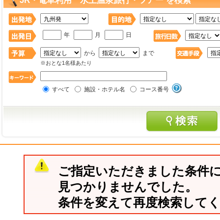
JR・電車利用 水上温泉旅行・ツアー を検索
年
月
日
から
まで
※おとな1名様あたり
すべて
施設・ホテル名
コース番号
ご指定いただきました条件
見つかりませんでした。
条件を変えて再度検索して