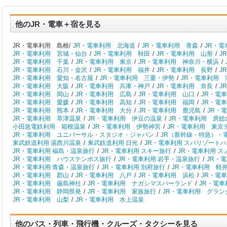
他のJR・電車＋宿を見る
JR・電車利用 島根/
JR・電車利用 北海道
/
JR・電車利用 青森
/
JR・
JR・電車利用 宮城・仙台
/
JR・電車利用 秋田
/
JR・電車利用 山形
/
J
JR・電車利用 千葉
/
JR・電車利用 東京
/
JR・電車利用 神奈川・横浜
/
JR・電車利用 石川・金沢
/
JR・電車利用 福井
/
JR・電車利用 長野
/
J
JR・電車利用 愛知・名古屋
/
JR・電車利用 三重・伊勢
/
JR・電車利用 
JR・電車利用 大阪
/
JR・電車利用 兵庫・神戸
/
JR・電車利用 奈良
/
J
JR・電車利用 岡山
/
JR・電車利用 広島
/
JR・電車利用 山口
/
JR・電
JR・電車利用 愛媛
/
JR・電車利用 高知
/
JR・電車利用 福岡
/
JR・電
JR・電車利用 熊本
/
JR・電車利用 大分
/
JR・電車利用 鹿児島
/
JR・
JR・電車利用 草津温泉
/
JR・電車利用 伊豆の温泉
/
JR・電車利用 房総
小田急電鉄利用 箱根温泉
/
JR・電車利用 伊勢神宮
/
JR・電車利用 東京
JR・電車利用 ユニバーサル・スタジオ・ジャパン
/
JR（新幹線・特急）・
東武鉄道利用 湯西川温泉
/
東武鉄道利用 日光
/
JR・電車利用 スパリゾート
JR・電車利用 福島・温泉旅行
/
JR・電車利用 スキー旅行
/
JR・電車利用 
JR・電車利用 ハウステンボス旅行
/
JR・電車利用 岩手・温泉旅行
/
JR・
JR・電車利用 青森・温泉旅行
/
JR・電車利用 別府旅行
/
JR・電車利用 軽
JR・電車利用 郡山
/
JR・電車利用 八戸
/
JR・電車利用 浜松
/
JR・電
JR・電車利用 厳島神社
/
JR・電車利用 ナガシマスパーランド
/
JR・電
JR・電車利用 静岡県発
/
JR・電車利用 家族旅行
/
JR・電車利用 グラン
JR・電車利用 山梨
/
JR・電車利用 水上温泉
他のバス・列車・飛行機・クルーズ・タクシーを見る