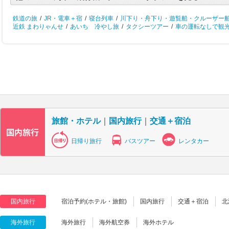
鉄道の旅
/
JR・電車＋宿
/
寝台列車
/
川下り・舟下り・遊覧船・クルーザー
近鉄 まわりゃんせ
/
あいち 冷やし旅
/
タクシーツアー
/
車の運転なしで観
旅館・ホテル
｜
国内旅行
｜
交通＋宿泊
日帰り旅行
バスツアー
レンタカー
国内旅行
宿泊予約(ホテル・旅館)
国内旅行
交通＋宿泊
北
海外旅行
海外旅行
海外航空券
海外ホテル