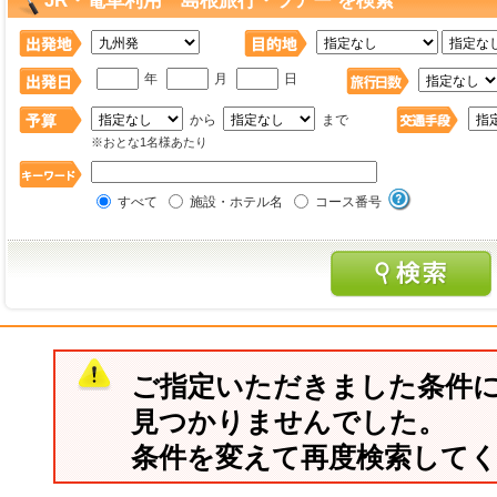
JR・電車利用 島根旅行・ツアー を検索
年
月
日
から
まで
※おとな1名様あたり
すべて
施設・ホテル名
コース番号
ご指定いただきました条件
見つかりませんでした。
条件を変えて再度検索して