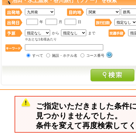
沼田・水上温泉・谷川旅行（ツアー） を検索
年
月
日
から
まで
※おとな1名様あたり
すべて
施設・ホテル名
コース番号
ご指定いただきました条件
見つかりませんでした。
条件を変えて再度検索して