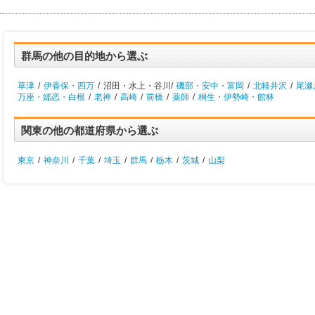
群馬の他の目的地から選ぶ
草津
/
伊香保・四万
/
沼田・水上・谷川/
磯部・安中・富岡
/
北軽井沢
/
尾瀬
万座・嬬恋・白根
/
老神
/
高崎
/
前橋
/
薬師
/
桐生・伊勢崎・館林
関東の他の都道府県から選ぶ
東京
/
神奈川
/
千葉
/
埼玉
/
群馬
/
栃木
/
茨城
/
山梨