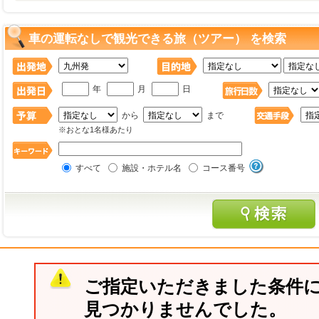
車の運転なしで観光できる旅（ツアー） を検索
年
月
日
から
まで
※おとな1名様あたり
すべて
施設・ホテル名
コース番号
ご指定いただきました条件
見つかりませんでした。