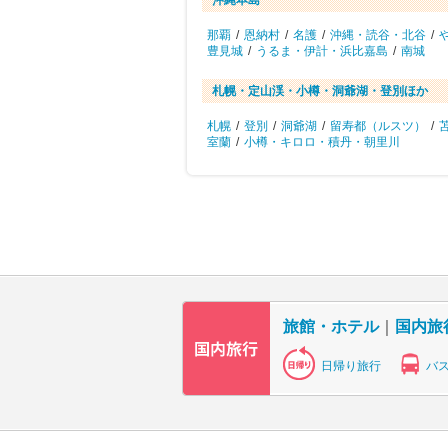
沖縄本島
那覇
/
恩納村
/
名護
/
沖縄・読谷・北谷
/
豊見城
/
うるま・伊計・浜比嘉島
/
南城
札幌・定山渓・小樽・洞爺湖・登別ほか
札幌
/
登別
/
洞爺湖
/
留寿都（ルスツ）
/
室蘭
/
小樽・キロロ・積丹・朝里川
旅館・ホテル
｜
国内旅
日帰り旅行
バ