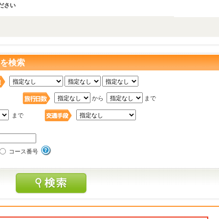
ださい
 を検索
日
から
まで
まで
コース番号