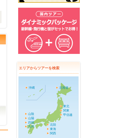
エリアからツアーを検索
沖縄
北海道
東北
関東
山陰
甲信越
山陽
四国
北陸
九州
東海
関西