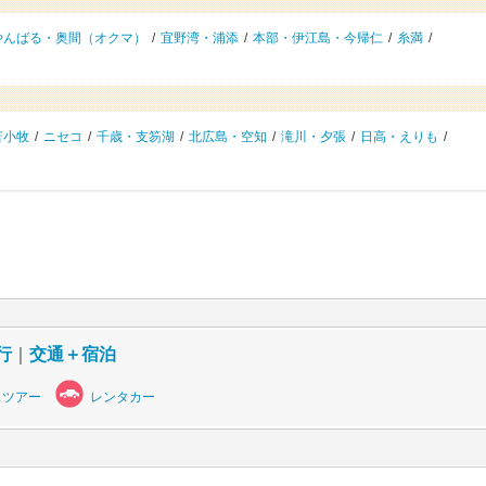
やんばる・奥間（オクマ）
/
宜野湾・浦添
/
本部・伊江島・今帰仁
/
糸満
/
苫小牧
/
ニセコ
/
千歳・支笏湖
/
北広島・空知
/
滝川・夕張
/
日高・えりも
/
行
｜
交通＋宿泊
スツアー
レンタカー