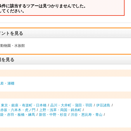
条件に該当するツアーは見つかりませんでした。
してください。
メントを見る
動物園・水族館
報を見る
江差・瀬棚
東京・銀座・有楽町・日本橋
/
品川・大井町・蒲田・羽田
/
伊豆諸島
/
赤坂・六本木・虎ノ門
/
上野・浅草・両国・錦糸町
/
袋・赤羽・板橋・練馬
/
新宿・中野・杉並
/
渋谷・恵比寿・青山
/