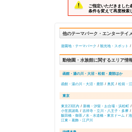
ご指定いただきました
条件を変えて再度検索
他のテーマパーク・エンターテイ
遊園地・テーマパーク
/
観光地・スポット
/
動物園・水族館に関するエリア情
函館・湯の川・大沼・松前・鹿部ほか
函館・湯の川・大沼・鹿部
/
奥尻
/
松前・
東京
東京23区内
/
新橋・汐留・お台場・浜松町
/
小笠原諸島
/
吉祥寺・立川・八王子・多摩
/
飯田橋・御茶ノ水・水道橋・東京ドーム
/
池
江東・葛飾・江戸川