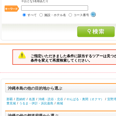
※おとな1名様あたり
すべて
施設・ホテル名
コース番号
ご指定いただきました条件に該当するツアーは見つ
条件を変えて再度検索してください。
沖縄本島の他の目的地から選ぶ
那覇
/
恩納村
/
名護
/
沖縄・読谷・北谷
/
やんばる・奥間（オクマ）
/
宜野
豊見城
/
うるま・伊計・浜比嘉島
/
南城
沖縄の他の都道府県から選ぶ