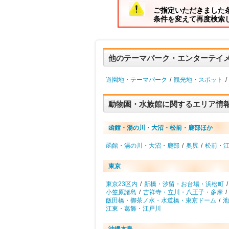
ご指定いただきました
条件を変えて再度検索
他のテーマパーク・エンターテイ
遊園地・テーマパーク
/
観光地・スポット
/
動物園・水族館に関するエリア情
函館・湯の川・大沼・松前・鹿部ほか
函館・湯の川・大沼・鹿部
/
奥尻
/
松前・
東京
東京23区内
/
新橋・汐留・お台場・浜松町
/
小笠原諸島
/
吉祥寺・立川・八王子・多摩
/
飯田橋・御茶ノ水・水道橋・東京ドーム
/
池
江東・葛飾・江戸川