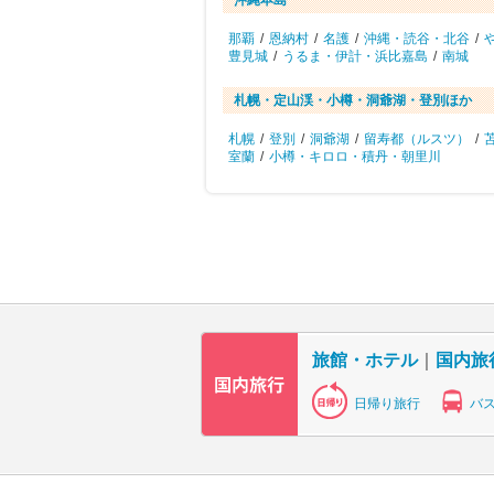
沖縄本島
那覇
/
恩納村
/
名護
/
沖縄・読谷・北谷
/
豊見城
/
うるま・伊計・浜比嘉島
/
南城
札幌・定山渓・小樽・洞爺湖・登別ほか
札幌
/
登別
/
洞爺湖
/
留寿都（ルスツ）
/
室蘭
/
小樽・キロロ・積丹・朝里川
旅館・ホテル
｜
国内旅
日帰り旅行
バ