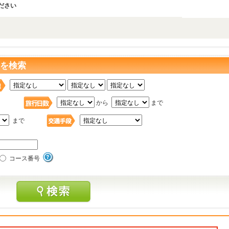
ださい
 を検索
日
から
まで
まで
コース番号