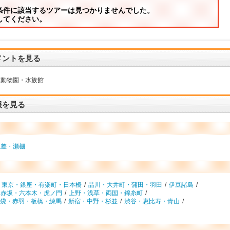
条件に該当するツアーは見つかりませんでした。
してください。
メントを見る
動物園・水族館
報を見る
江差・瀬棚
東京・銀座・有楽町・日本橋
/
品川・大井町・蒲田・羽田
/
伊豆諸島
/
赤坂・六本木・虎ノ門
/
上野・浅草・両国・錦糸町
/
袋・赤羽・板橋・練馬
/
新宿・中野・杉並
/
渋谷・恵比寿・青山
/