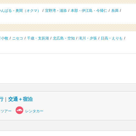
やんばる・奥間（オクマ）
/
宜野湾・浦添
/
本部・伊江島・今帰仁
/
糸満
/
苫小牧
/
ニセコ
/
千歳・支笏湖
/
北広島・空知
/
滝川・夕張
/
日高・えりも
/
行
｜
交通＋宿泊
スツアー
レンタカー