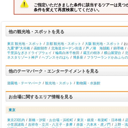
ご指定いただきました条件に該当するツアーは見つ
条件を変えて再度検索してください。
他の観光地・スポットを見る
東京 観光地・スポット
/
京都 観光地・スポット
/
大阪 観光地・スポット
/
お
九重“夢”大吊橋
/
函館朝市
/
北海道ガーデン街道
/
芦ノ湖 海賊船
/
錦帯橋
/
千里浜なぎさドライブウェイ
/
輪島白米千枚田
/
蔵王の樹氷
/
横山展望台
/
北
ネスタリゾート神戸
/
ヘブンスそのはら
/
博多座
/
フラワーランドかみふらの
他のテーマパーク・エンターテイメントを見る
遊園地・テーマパーク
/
観光地・スポット
/
動物園・水族館
お台場に関するエリア情報を見る
東京
東京23区内
/
新橋・汐留・お台場・浜松町
/
東京・銀座・有楽町・日本橋
/
小笠原諸島
/
吉祥寺・立川・八王子・多摩
/
赤坂・六本木・虎ノ門
/
上野・浅