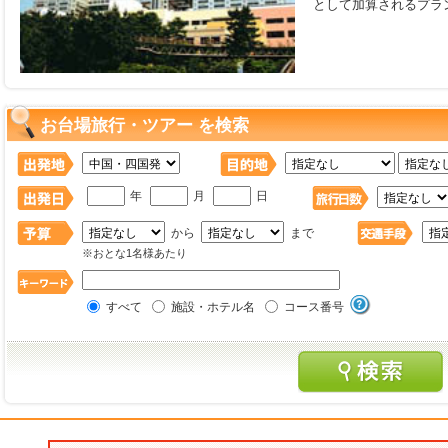
として加算されるプラ
お台場旅行・ツアー を検索
年
月
日
から
まで
※おとな1名様あたり
すべて
施設・ホテル名
コース番号