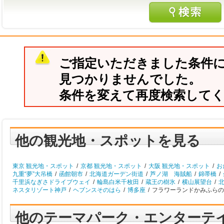
ご指定いただきました条件
見つかりませんでした。
条件を変えて再度検索して
他の観光地・スポットを見る
東京 観光地・スポット
/
京都 観光地・スポット
/
大阪 観光地・スポット
/
お
九重“夢”大吊橋
/
函館朝市
/
北海道ガーデン街道
/
芦ノ湖 海賊船
/
錦帯橋
/
千里浜なぎさドライブウェイ
/
輪島白米千枚田
/
蔵王の樹氷
/
横山展望台
/
北
ネスタリゾート神戸
/
ヘブンスそのはら
/
博多座
/
フラワーランドかみふらの
他のテーマパーク・エンターテ