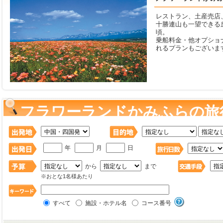
レストラン、土産売店
十勝連山も一望できる
頃。 
乗船料金・他オプショ
れるプランもございま
フラワーランドかみふらの旅
年
月
日
から
まで
※おとな1名様あたり
すべて
施設・ホテル名
コース番号