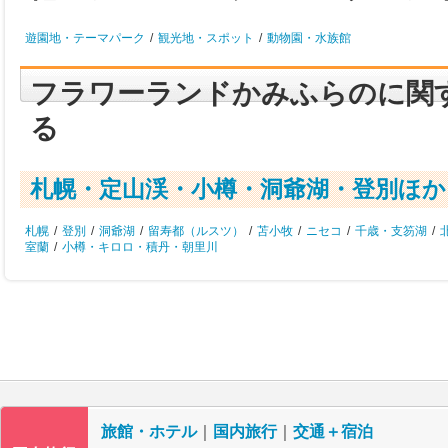
遊園地・テーマパーク
/
観光地・スポット
/
動物園・水族館
フラワーランドかみふらのに関
る
札幌・定山渓・小樽・洞爺湖・登別ほか
札幌
/
登別
/
洞爺湖
/
留寿都（ルスツ）
/
苫小牧
/
ニセコ
/
千歳・支笏湖
/
室蘭
/
小樽・キロロ・積丹・朝里川
旅館・ホテル
｜
国内旅行
｜
交通＋宿泊