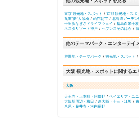
他の観光地・スポットを見る
東京 観光地・スポット
/
京都 観光地・スポ
九重“夢”大吊橋
/
函館朝市
/
北海道ガーデン
千里浜なぎさドライブウェイ
/
輪島白米千枚
ネスタリゾート神戸
/
ヘブンスそのはら
/
他のテーマパーク・エンターテイ
遊園地・テーマパーク
/
観光地・スポット
/
大阪 観光地・スポットに関するエ
大阪
天王寺・上本町・阿倍野
/
ベイエリア・ユニ
大阪駅周辺・梅田
/
新大阪・十三・江坂
/
八尾・藤井寺・河内長野