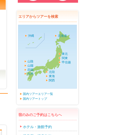
エリアからツアーを検索
沖縄
北海道
東北
関東
山陰
甲信越
山陽
四国
北陸
九州
東海
関西
国内ツアーエリア一覧
国内ツアートップ
宿のみのご予約はこちらへ
ホテル・旅館予約