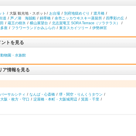
ット
/
大阪 観光地・スポット/
お台場
/
別府地獄めぐり
/
渡月橋
/
街道
/
芦ノ湖 海賊船
/
錦帯橋
/
余市ニッカウヰスキー蒸留所
/
四季彩の丘
/
田
/
蔵王の樹氷
/
横山展望台
/
北志賀竜王 SORA Terrace（ソラテラス）
/
博多座
/
フラワーランドかみふらの
/
東京スカイツリー
/
伊勢神宮
メントを見る
動物園・水族館
リア情報を見る
バーサルシティ
/
なんば・心斎橋
/
堺・関空・りんくうタウン
/
東大阪・枚方・守口
/
淀屋橋・本町・大阪城周辺
/
箕面・千里
/