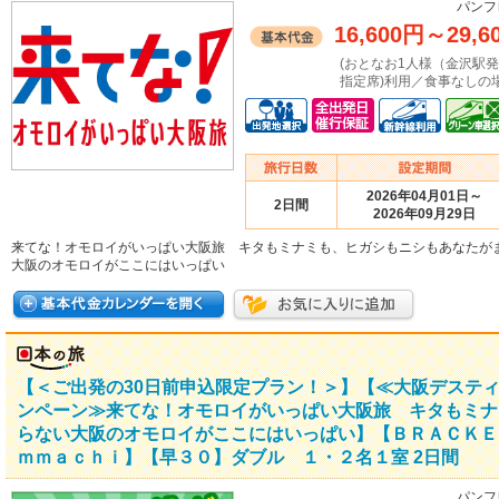
パンフ
16,600円
～
29,6
(おとなお1人様（金沢駅
指定席)利用／食事なしの場
2026年04月01日～
2日間
2026年09月29日
来てな！オモロイがいっぱい大阪旅 キタもミナミも、ヒガシもニシもあなたが
大阪のオモロイがここにはいっぱい
【＜ご出発の30日前申込限定プラン！＞】【≪大阪デステ
ンペーン≫来てな！オモロイがいっぱい大阪旅 キタもミナ
らない大阪のオモロイがここにはいっぱい】【ＢＲＡＣＫＥ
ｍｍａｃｈｉ】【早３０】ダブル １・２名１室 2日間
パンフ