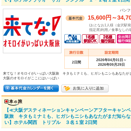
パンフ
15,600円
～
34,7
(おとなお1人様（金沢駅
指定席)利用／食事なしの場
2026年04月01日～
2日間
2026年09月29日
来てな！オモロイがいっぱい大阪旅 キタもミナミも、ヒガシもニシもあなたが
大阪のオモロイがここにはいっぱい
【≪大阪デスティネーションキャンペーンアフターキャンペ
阪旅 キタもミナミも、ヒガシもニシもあなたがまだ知らな
い】ホテル関西 トリプル ３名１室 2日間