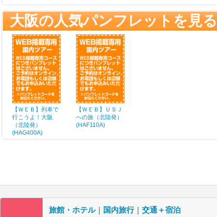
大阪の人気パンフレットを見
【ＷＥＢ】列車で
【ＷＥＢ】ＵＳＪ
行こうよ！大阪
への旅（北陸発）
（北陸発）
(HAF110A)
(HAG400A)
旅館・ホテル
｜
国内旅行
｜
交通＋宿泊