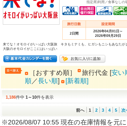
指定席)利用／食事なしの場
2026年04月01日～
2日間
2026年09月29日
来てな！オモロイがいっぱい大阪旅 キタもミナミも、ヒガシもニシもあなたが
大阪のオモロイがここにはいっぱい
［おすすめ順］
旅行代金 [
安い
順
／
長い順
]
[新着順]
1,186
件中
1
～
10
件を表示
前へ
1
2
3
4
5
次
※2026/08/07 10:55 現在の在庫情