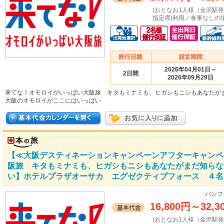
(おとなお1人様（金沢駅
指定席)利用／食事なしの場
2026年04月01日～
2日間
2026年09月29日
来てな！オモロイがいっぱい大阪旅 キタもミナミも、ヒガシもニシもあなたが
大阪のオモロイがここにはいっぱい
【≪大阪デスティネーションキャンペーンアフターキャンペ
阪旅 キタもミナミも、ヒガシもニシもあなたがまだ知らな
い】ホテルプラザオーサカ エグゼクティブフォース ４名１
パンフ
16,800円
～
32,3
(おとなお1人様（金沢駅