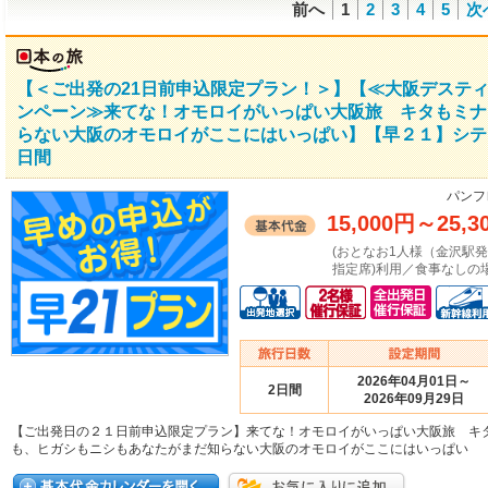
前へ
1
2
3
4
5
次
【＜ご出発の21日前申込限定プラン！＞】【≪大阪デステ
ンペーン≫来てな！オモロイがいっぱい大阪旅 キタもミナ
らない大阪のオモロイがここにはいっぱい】【早２１】シテ
日間
パンフ
15,000円
～
25,3
(おとなお1人様（金沢駅
指定席)利用／食事なしの場
2026年04月01日～
2日間
2026年09月29日
【ご出発日の２１日前申込限定プラン】来てな！オモロイがいっぱい大阪旅 キ
も、ヒガシもニシもあなたがまだ知らない大阪のオモロイがここにはいっぱい