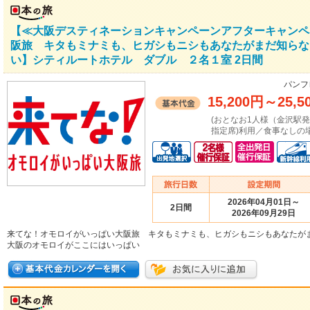
【≪大阪デスティネーションキャンペーンアフターキャンペ
阪旅 キタもミナミも、ヒガシもニシもあなたがまだ知らな
い】シティルートホテル ダブル ２名１室 2日間
パンフ
15,200円
～
25,5
(おとなお1人様（金沢駅
指定席)利用／食事なしの場
2026年04月01日～
2日間
2026年09月29日
来てな！オモロイがいっぱい大阪旅 キタもミナミも、ヒガシもニシもあなたが
大阪のオモロイがここにはいっぱい