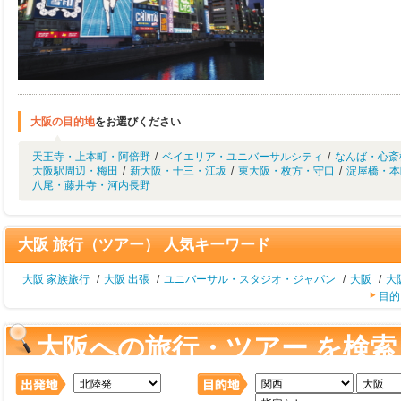
大阪の目的地
をお選びください
天王寺・上本町・阿倍野
/
ベイエリア・ユニバーサルシティ
/
なんば・心斎
大阪駅周辺・梅田
/
新大阪・十三・江坂
/
東大阪・枚方・守口
/
淀屋橋・本
八尾・藤井寺・河内長野
大阪 旅行（ツアー） 人気キーワード
大阪 家族旅行
/
大阪 出張
/
ユニバーサル・スタジオ・ジャパン
/
大阪
/
大
目的
大阪への旅行・ツアー を検索