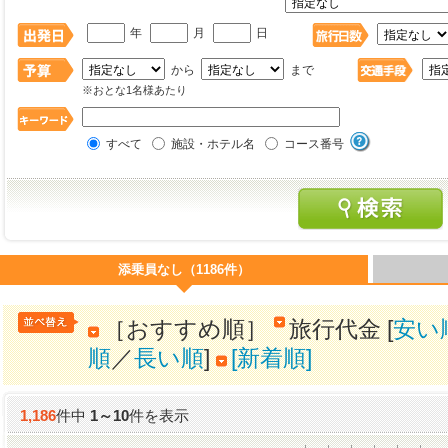
年
月
日
から
まで
※おとな1名様あたり
すべて
施設・ホテル名
コース番号
添乗員なし（1186件）
［おすすめ順］
旅行代金 [
安い
順
／
長い順
]
[新着順]
1,186
件中
1
～
10
件を表示