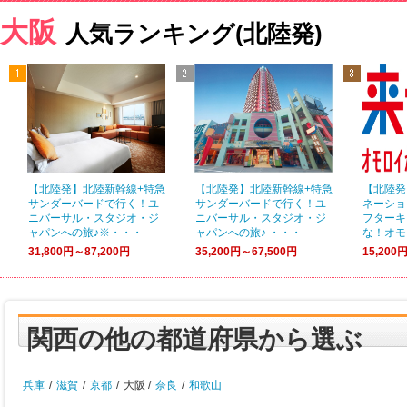
大阪
人気ランキング(北陸発)
【北陸発】北陸新幹線+特急
【北陸発】北陸新幹線+特急
【北陸発
サンダーバードで行く！ユ
サンダーバードで行く！ユ
ネーショ
ニバーサル・スタジオ・ジ
ニバーサル・スタジオ・ジ
フターキ
ャパンへの旅♪※・・・
ャパンへの旅♪ ・・・
な！オモ
31,800円～87,200円
35,200円～67,500円
15,200
関西の他の都道府県から選ぶ
兵庫
/
滋賀
/
京都
/
大阪 /
奈良
/
和歌山