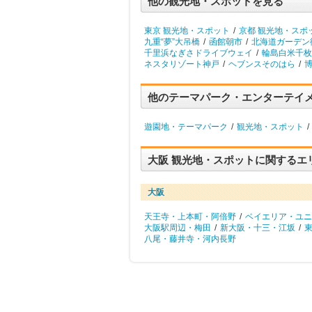
他の観光地・スポットを見る
東京 観光地・スポット
/
京都 観光地・スポ
九重“夢”大吊橋
/
函館朝市
/
北海道ガーデン
千里浜なぎさドライブウェイ
/
輪島白米千枚
ネスタリゾート神戸
/
ヘブンスそのはら
/
他のテーマパーク・エンターテイ
遊園地・テーマパーク
/
観光地・スポット
/
大阪 観光地・スポットに関するエ
大阪
天王寺・上本町・阿倍野
/
ベイエリア・ユニ
大阪駅周辺・梅田
/
新大阪・十三・江坂
/
八尾・藤井寺・河内長野