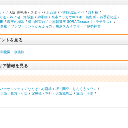
ット
/
大阪 観光地・スポット/
お台場
/
別府地獄めぐり
/
渡月橋
/
街道
/
芦ノ湖 海賊船
/
錦帯橋
/
余市ニッカウヰスキー蒸留所
/
四季彩の丘
/
田
/
蔵王の樹氷
/
横山展望台
/
北志賀竜王 SORA Terrace（ソラテラス）
/
博多座
/
フラワーランドかみふらの
/
東京スカイツリー
/
伊勢神宮
メントを見る
動物園・水族館
リア情報を見る
バーサルシティ
/
なんば・心斎橋
/
堺・関空・りんくうタウン
/
東大阪・枚方・守口
/
淀屋橋・本町・大阪城周辺
/
箕面・千里
/