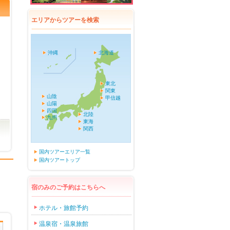
エリアからツアーを検索
沖縄
北海道
東北
関東
山陰
甲信越
山陽
四国
北陸
九州
東海
関西
国内ツアーエリア一覧
国内ツアートップ
宿のみのご予約はこちらへ
ホテル・旅館予約
温泉宿・温泉旅館