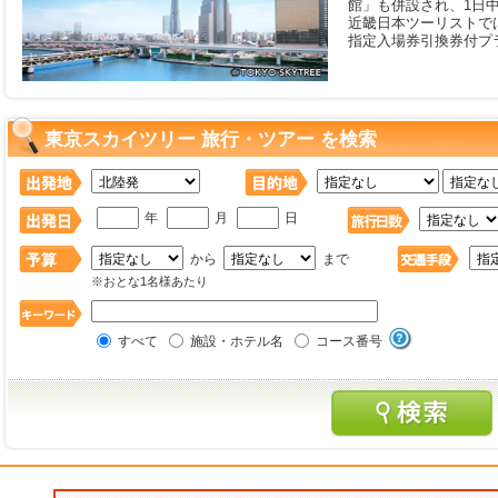
館」も併設され、1日
近畿日本ツーリストで
指定入場券引換券付プ
東京スカイツリー 旅行・ツアー を検索
年
月
日
から
まで
※おとな1名様あたり
すべて
施設・ホテル名
コース番号