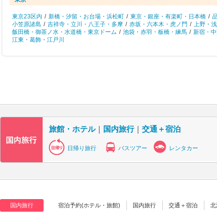
東京23区内
/
新橋・汐留・お台場・浜松町
/
東京・銀座・有楽町・日本橋
/
小笠原諸島
/
吉祥寺・立川・八王子・多摩
/
赤坂・六本木・虎ノ門
/
上野・浅
飯田橋・御茶ノ水・水道橋・東京ドーム
/
池袋・赤羽・板橋・練馬
/
新宿・中
江東・葛飾・江戸川
旅館・ホテル
｜
国内旅行
｜
交通＋宿泊
日帰り旅行
バスツアー
レンタカー
国内旅行
宿泊予約(ホテル・旅館)
国内旅行
交通＋宿泊
北