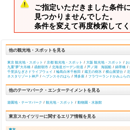
ご指定いただきました条件
見つかりませんでした。
条件を変えて再度検索して
他の観光地・スポットを見る
東京 観光地・スポット
/
京都 観光地・スポット
/
大阪 観光地・スポット
/
お
九重“夢”大吊橋
/
函館朝市
/
北海道ガーデン街道
/
芦ノ湖 海賊船
/
錦帯橋
/
千里浜なぎさドライブウェイ
/
輪島白米千枚田
/
蔵王の樹氷
/
横山展望台
/
北
ネスタリゾート神戸
/
ヘブンスそのはら
/
博多座
/
フラワーランドかみふらの
他のテーマパーク・エンターテイメントを見る
遊園地・テーマパーク
/
観光地・スポット
/
動物園・水族館
東京スカイツリーに関するエリア情報を見る
東京