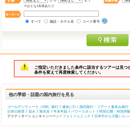
から
まで
※おとな1名様あたり
すべて
施設・ホテル名
コース番号
ご指定いただきました条件に該当するツアーは見つ
条件を変えて再度検索してください。
他の季節・話題の国内旅行を見る
ゴールデンウィーク（GW）旅行
/
連休に行く国内旅行・ツアー
/
春休み旅行
日本の絶景
/
花火
/
海水浴
/
年末年始
/
パワースポット
/
特別公開・特別拝
デスティネーションキャンペーン /
フォトジェニック
/
日本中から大阪いらっし