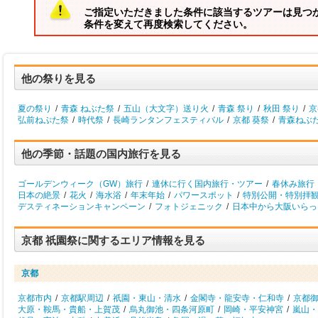
ご指定いただきました条件に該当するツアーは見つ
条件を変えて再度検索してください。
他の祭りを見る
夏の祭り
/
青森 ねぶた祭
/
五山（大文字）送り火
/
青森 祭り
/
秋田 祭り
/
京
弘前ねぷた祭
/
時代祭
/
長崎ランタンフェスティバル
/
京都 葵祭
/
青森ねぶ
他の季節・話題の国内旅行を見る
ゴールデンウィーク（GW）旅行
/
連休に行く国内旅行・ツアー
/
春休み旅行
日本の絶景
/
花火
/
海水浴
/
年末年始
/
パワースポット
/
特別公開・特別拝
デスティネーションキャンペーン
/
フォトジェニック
/
日本中から大阪いらっし
京都 祇園祭に関するエリア情報を見る
京都
京都市内
/
京都駅周辺
/
祇園・東山・清水
/
金閣寺・龍安寺・仁和寺
/
京都
大原・鞍馬・貴船・上賀茂
/
烏丸御池・四条河原町
/
岡崎・平安神宮
/
嵐山・