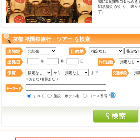
闇に幻想的にゆらめきま
駒形提灯が灯り、鉾か
す。
京都 祇園祭旅行・ツアー を検索
年
月
日
から
まで
※おとな1名様あたり
すべて
施設・ホテル名
コース番号