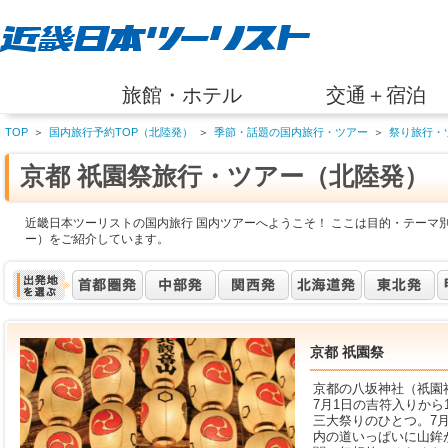
旅館・ホテル
交通＋宿泊
TOP
＞
国内旅行予約TOP（北陸発）
＞
季節・話題の国内旅行・ツアー
＞
祭り旅行・
京都 祇園祭旅行・ツアー（北陸発）
近畿日本ツーリストの国内旅行 国内ツアーへようこそ！ ここは目的・テーマ別
ー）をご紹介しています。
京都 祇園祭
京都の八坂神社（祇園
7月1日の吉符入りから
三大祭りのひとつ。7
内の道いっぱいに山鉾