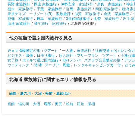
長野 家族旅行
/
岡山 家族旅行
/
伊勢志摩 家族旅行
/
奈良 家族旅行
/
神奈
栃木 家族旅行
/
千葉 家族旅行
/
群馬 家族旅行
/
四国 家族旅行
/
新潟 家
東京ディズニーリゾート(R) 家族旅行
/
滋賀 家族旅行
/
金沢 家族旅行
/
愛知 家族旅行
/
岐阜 家族旅行
/
3世代家族旅行
/
山梨 家族旅行
/
岩手 
山形 家族旅行
/
修学旅行 家族旅行
/
北海道 家族旅行
他の種類で選ぶ国内旅行を見る
Ｗｅｂ掲載限定の旅（ツアー）
/
一人旅
/
家族旅行
/
往復交通＋宿＋レンタカ
ビジネス・出張
/
日帰り旅行
/
個人旅行（フリープラン ツアー）
/
子連れ旅
女子旅
/
ホテルで選ぶ国内旅行
/
KNTメンバーズクラブ会員限定の旅
/
アラカ
ウェディング
/
2都市（2エリア）周遊
/
レンタルキャンピングカー付
/
どう
北海道 家族旅行に関するエリア情報を見る
函館・湯の川・大沼・松前・鹿部ほか
函館・湯の川・大沼・鹿部
/
奥尻
/
松前・江差・瀬棚