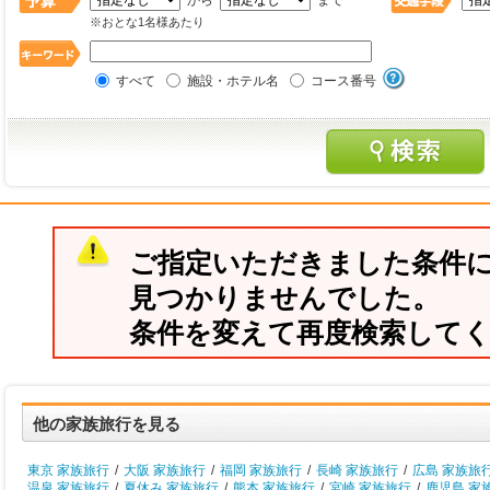
から
まで
※おとな1名様あたり
すべて
施設・ホテル名
コース番号
ご指定いただきました条件
見つかりませんでした。
条件を変えて再度検索して
他の家族旅行を見る
東京 家族旅行
/
大阪 家族旅行
/
福岡 家族旅行
/
長崎 家族旅行
/
広島 家族旅
温泉 家族旅行
/
夏休み 家族旅行
/
熊本 家族旅行
/
宮崎 家族旅行
/
鹿児島 家