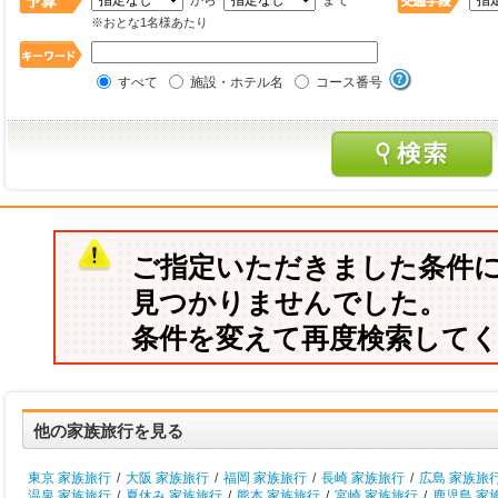
から
まで
※おとな1名様あたり
すべて
施設・ホテル名
コース番号
ご指定いただきました条件
見つかりませんでした。
条件を変えて再度検索して
他の家族旅行を見る
東京 家族旅行
/
大阪 家族旅行
/
福岡 家族旅行
/
長崎 家族旅行
/
広島 家族旅
温泉 家族旅行
/
夏休み 家族旅行
/
熊本 家族旅行
/
宮崎 家族旅行
/
鹿児島 家