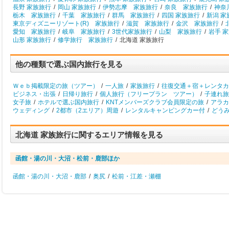
長野 家族旅行
/
岡山 家族旅行
/
伊勢志摩 家族旅行
/
奈良 家族旅行
/
神奈
栃木 家族旅行
/
千葉 家族旅行
/
群馬 家族旅行
/
四国 家族旅行
/
新潟 家
東京ディズニーリゾート(R) 家族旅行
/
滋賀 家族旅行
/
金沢 家族旅行
/
愛知 家族旅行
/
岐阜 家族旅行
/
3世代家族旅行
/
山梨 家族旅行
/
岩手 
山形 家族旅行
/
修学旅行 家族旅行
/
北海道 家族旅行
他の種類で選ぶ国内旅行を見る
Ｗｅｂ掲載限定の旅（ツアー）
/
一人旅
/
家族旅行
/
往復交通＋宿＋レンタカ
ビジネス・出張
/
日帰り旅行
/
個人旅行（フリープラン ツアー）
/
子連れ旅
女子旅
/
ホテルで選ぶ国内旅行
/
KNTメンバーズクラブ会員限定の旅
/
アラカ
ウェディング
/
2都市（2エリア）周遊
/
レンタルキャンピングカー付
/
どう
北海道 家族旅行に関するエリア情報を見る
函館・湯の川・大沼・松前・鹿部ほか
函館・湯の川・大沼・鹿部
/
奥尻
/
松前・江差・瀬棚