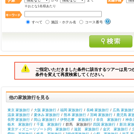
から
まで
※おとな1名様あたり
すべて
施設・ホテル名
コース番号
ご指定いただきました条件に該当するツアーは見つ
条件を変えて再度検索してください。
他の家族旅行を見る
東京 家族旅行
/
大阪 家族旅行
/
福岡 家族旅行
/
長崎 家族旅行
/
広島 家族旅
温泉 家族旅行
/
夏休み 家族旅行
/
熊本 家族旅行
/
宮崎 家族旅行
/
鹿児島 家
長野 家族旅行
/
岡山 家族旅行
/
伊勢志摩 家族旅行
/
奈良 家族旅行
/
神奈
栃木 家族旅行
/
千葉 家族旅行
/
群馬 家族旅行/
四国 家族旅行
/
新潟 家
東京ディズニーリゾート(R) 家族旅行
/
滋賀 家族旅行
/
金沢 家族旅行
/