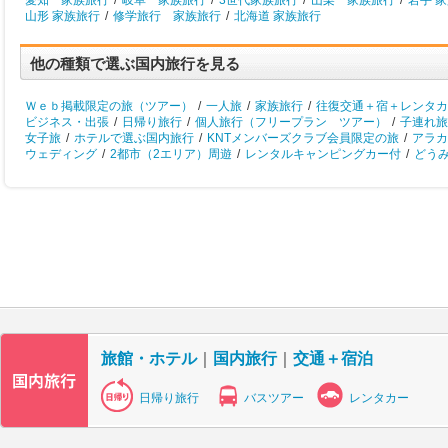
愛知 家族旅行
/
岐阜 家族旅行
/
3世代家族旅行
/
山梨 家族旅行
/
岩手 
山形 家族旅行
/
修学旅行 家族旅行
/
北海道 家族旅行
他の種類で選ぶ国内旅行を見る
Ｗｅｂ掲載限定の旅（ツアー）
/
一人旅
/
家族旅行
/
往復交通＋宿＋レンタカ
ビジネス・出張
/
日帰り旅行
/
個人旅行（フリープラン ツアー）
/
子連れ旅
女子旅
/
ホテルで選ぶ国内旅行
/
KNTメンバーズクラブ会員限定の旅
/
アラカ
ウェディング
/
2都市（2エリア）周遊
/
レンタルキャンピングカー付
/
どう
旅館・ホテル
｜
国内旅行
｜
交通＋宿泊
日帰り旅行
バスツアー
レンタカー