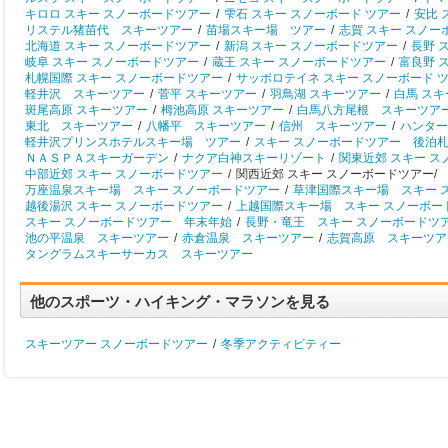
キロロ スキー スノーボードツアー
/
雫石 スキー スノーボード ツアー
/
安比 
リステル猪苗代 スキーツアー
/
苗場スキー場 ツアー
/
志賀 スキー スノー
北海道 スキー スノーボードツアー
/
新潟 スキー スノーボードツアー
/
長野 
岐阜 スキー スノーボードツアー
/
蔵王 スキー スノーボードツアー
/
富良野 
札幌国際 スキー スノーボードツアー
/
サッポロテイネ スキー スノーボード 
軽井沢 スキーツアー
/
菅平 スキーツアー
/
羽鳥湖 スキーツアー
/
白馬 ス
斑尾高原 スキーツアー
/
栂池高原 スキーツアー
/
白馬八方尾根 スキーツア
東北 スキーツアー
/
八幡平 スキーツアー
/
信州 スキーツアー
/
ハンター
軽井沢プリンスホテルスキー場 ツアー
/
スキー スノーボードツアー 後泊
ＮＡＳＰＡスキーガーデン
/
ナクア白神スキーリゾート
/
関東近郊 スキー 
中部近郊 スキー スノーボードツアー
/
関西近郊 スキー スノーボードツアー/
万座温泉スキー場 スキー スノーボードツアー
/
草津国際スキー場 スキー 
越後湯沢 スキー スノーボードツアー
/
上越国際スキー場 スキー スノーボー
スキー スノーボードツアー 年末年始
/
長野・竜王 スキー スノーボードツ
池の平温泉 スキーツアー
/
赤倉温泉 スキーツアー
/
志賀高原 スキーツア
タングラムスキーサーカス スキーツアー
他のスポーツ・ハイキング・マラソンを見る
スキーツアー スノーボードツアー
/
冬季アクティビティー