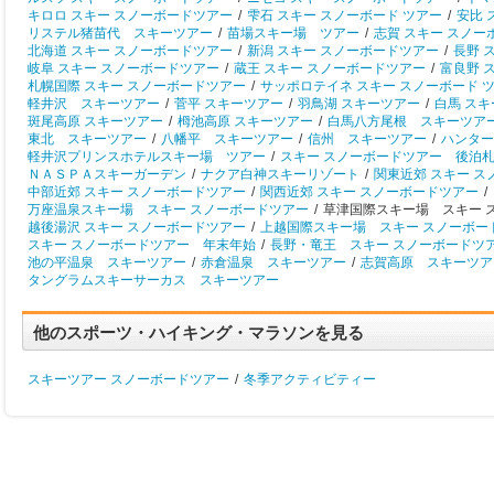
キロロ スキー スノーボードツアー
/
雫石 スキー スノーボード ツアー
/
安比 
リステル猪苗代 スキーツアー
/
苗場スキー場 ツアー
/
志賀 スキー スノー
北海道 スキー スノーボードツアー
/
新潟 スキー スノーボードツアー
/
長野 
岐阜 スキー スノーボードツアー
/
蔵王 スキー スノーボードツアー
/
富良野 
札幌国際 スキー スノーボードツアー
/
サッポロテイネ スキー スノーボード 
軽井沢 スキーツアー
/
菅平 スキーツアー
/
羽鳥湖 スキーツアー
/
白馬 ス
斑尾高原 スキーツアー
/
栂池高原 スキーツアー
/
白馬八方尾根 スキーツア
東北 スキーツアー
/
八幡平 スキーツアー
/
信州 スキーツアー
/
ハンター
軽井沢プリンスホテルスキー場 ツアー
/
スキー スノーボードツアー 後泊
ＮＡＳＰＡスキーガーデン
/
ナクア白神スキーリゾート
/
関東近郊 スキー 
中部近郊 スキー スノーボードツアー
/
関西近郊 スキー スノーボードツアー
/
万座温泉スキー場 スキー スノーボードツアー
/
草津国際スキー場 スキー 
越後湯沢 スキー スノーボードツアー
/
上越国際スキー場 スキー スノーボー
スキー スノーボードツアー 年末年始
/
長野・竜王 スキー スノーボードツ
池の平温泉 スキーツアー
/
赤倉温泉 スキーツアー
/
志賀高原 スキーツア
タングラムスキーサーカス スキーツアー
他のスポーツ・ハイキング・マラソンを見る
スキーツアー スノーボードツアー
/
冬季アクティビティー