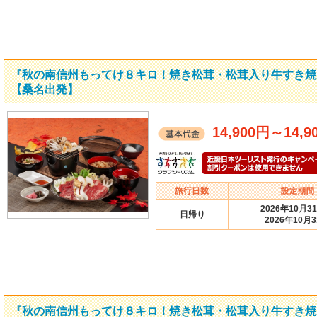
『秋の南信州もってけ８キロ！焼き松茸・松茸入り牛すき焼
【桑名出発】
14,900円
～
14,9
2026年10月3
日帰り
2026年10月
『秋の南信州もってけ８キロ！焼き松茸・松茸入り牛すき焼