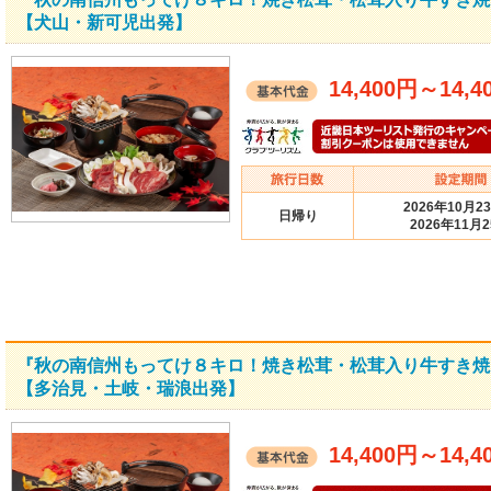
【犬山・新可児出発】
14,400円
～
14,4
2026年10月2
日帰り
2026年11月
『秋の南信州もってけ８キロ！焼き松茸・松茸入り牛すき焼
【多治見・土岐・瑞浪出発】
14,400円
～
14,4