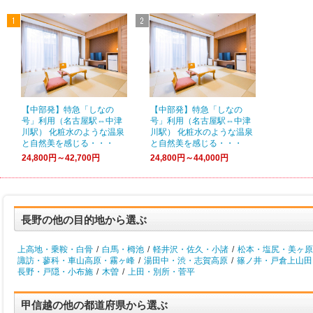
【中部発】特急「しなの
【中部発】特急「しなの
号」利用（名古屋駅⇔中津
号」利用（名古屋駅⇔中津
川駅） 化粧水のような温泉
川駅） 化粧水のような温泉
と自然美を感じる・・・
と自然美を感じる・・・
24,800円～42,700円
24,800円～44,000円
長野の他の目的地から選ぶ
上高地・乗鞍・白骨
/
白馬・栂池
/
軽井沢・佐久・小諸
/
松本・塩尻・美ヶ原
諏訪・蓼科・車山高原・霧ヶ峰
/
湯田中・渋・志賀高原
/
篠ノ井・戸倉上山田
長野・戸隠・小布施
/
木曽
/
上田・別所・菅平
甲信越の他の都道府県から選ぶ