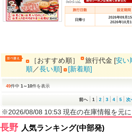
2026年09月1
日帰り
2026年10月
［おすすめ順］
旅行代金 [
安い
順
／
長い順
]
[新着順]
49
件中
1
～
10
件を表示
前へ
1
2
3
4
5
次
※2026/08/08 10:53 現在の在庫情
長野
人気ランキング(中部発)