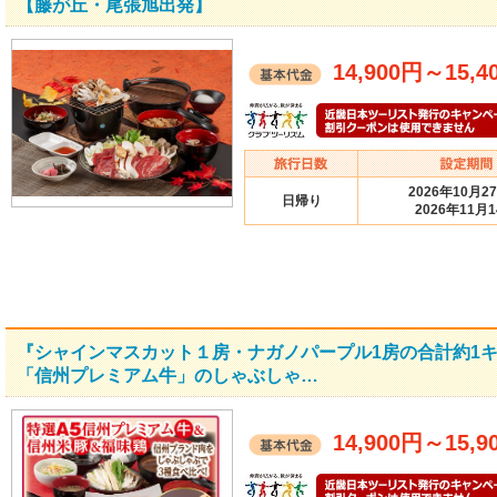
【藤が丘・尾張旭出発】
14,900円
～
15,4
2026年10月2
日帰り
2026年11月
『シャインマスカット１房・ナガノパープル1房の合計約1
「信州プレミアム牛」のしゃぶしゃ…
14,900円
～
15,9