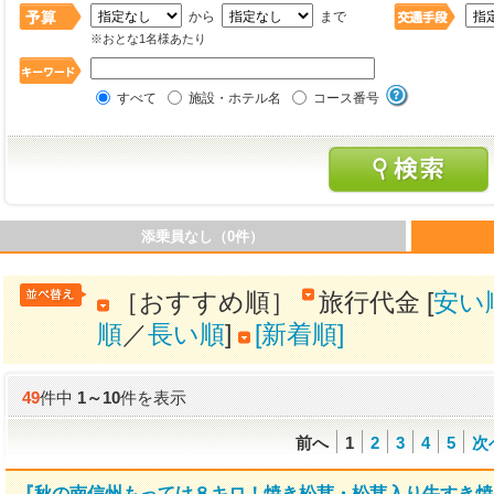
から
まで
※おとな1名様あたり
すべて
施設・ホテル名
コース番号
添乗員なし（0件）
［おすすめ順］
旅行代金 [
安い
順
／
長い順
]
[新着順]
49
件中
1
～
10
件を表示
前へ
1
2
3
4
5
次
『秋の南信州もってけ８キロ！焼き松茸・松茸入り牛すき焼