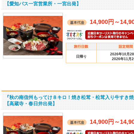
【愛知バス一宮営業所・一宮出発】
14,900円
～
14,9
2026年10月2
日帰り
2026年11月
『秋の南信州もってけ８キロ！焼き松茸・松茸入り牛すき焼
【高蔵寺・春日井出発】
14,900円
～
14,9