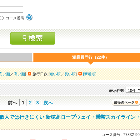
コース番号
添乗員同行（22件）
安い順
／
高い順
]
旅行日数 [
短い順
／
長い順
]
[新着順]
表示件数
前へ
1
2
3
次へ
個人では行きにくい 新穂高ロープウェイ・乗鞍スカイライン
…
コース番号 :
77832-90