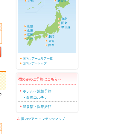
沖縄
北海道
東北
関東
山陰
甲信越
山陽
四国
北陸
九州
東海
関西
国内ツアーエリア一覧
国内ツアートップ
宿のみのご予約はこちらへ
ホテル・旅館予約
2
・白馬コルチナ
温泉宿・温泉旅館
国内ツアー コンテンツマップ