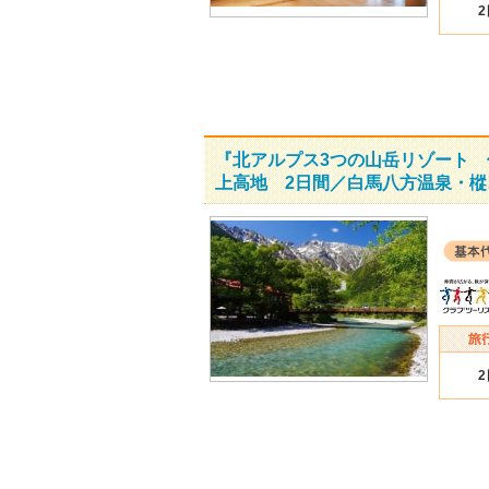
『北アルプス3つの山岳リゾート 
上高地 2日間／白馬八方温泉・樅