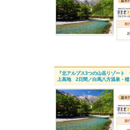
『北アルプス3つの山岳リゾート 
上高地 2日間／白馬八方温泉・樅