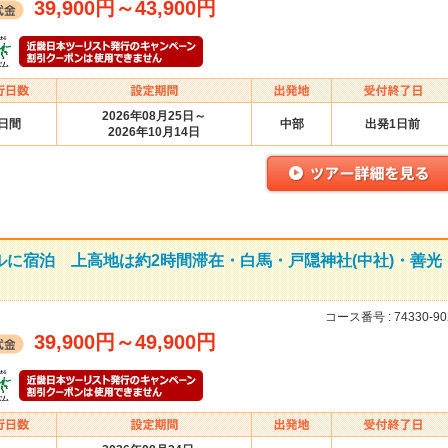
39,900円
～
43,900円
2026年08月25日～
2日間
中部
出発1日前
2026年10月14日
ルに宿泊 上高地は約2時間滞在・白馬・戸隠神社(中社)・善光
コース番号 :
74330-90
39,900円
～
49,900円