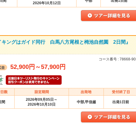
2日間
中部
出発1日前
2026年10月12日
イキングはガイド同行 白馬八方尾根と栂池自然園 2日間』
コース番号 :
78668-90
52,900円
～
57,900円
2026年09月05日～
日間
中部,甲信越
出発1日前
2026年10月10日