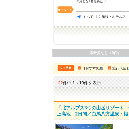
※おとな1名様あたり
すべて
施設・ホテル名
添乗員なし（0件）
［おすすめ順］
旅行代金 [
22
件中
1
～
10
件を表示
『北アルプス3つの山岳リゾート 
上高地 2日間／白馬八方温泉・樅