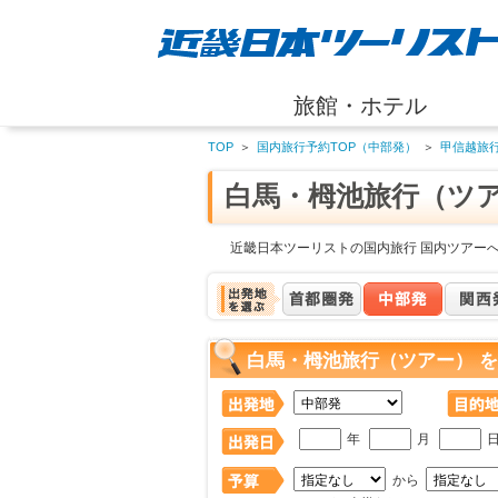
旅館・ホテル
TOP
＞
国内旅行予約TOP（中部発）
＞
甲信越旅
白馬・栂池旅行（ツ
近畿日本ツーリストの国内旅行 国内ツアー
白馬・栂池旅行（ツアー） 
年
月
から