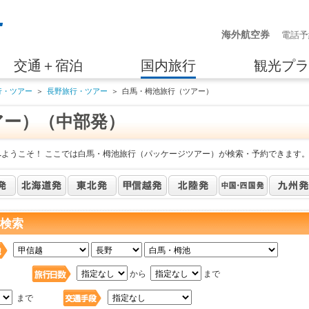
海外航空券
電話予
交通＋宿泊
国内旅行
観光プラ
行・ツアー
＞
長野旅行・ツアー
＞
白馬・栂池旅行（ツアー）
アー）（中部発）
へようこそ！ ここでは白馬・栂池旅行（パッケージツアー）が検索・予約できます
を検索
日
から
まで
まで