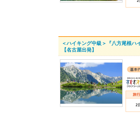
＜ハイキング中級＞『八方尾根ハ
【名古屋出発】
2