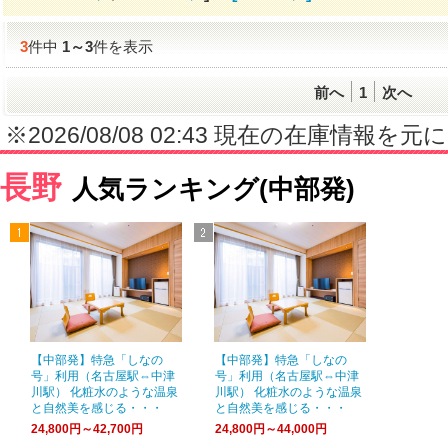
3
件中
1
～
3
件を表示
前へ
1
次へ
※2026/08/08 02:43 現在の在庫情
長野
人気ランキング(中部発)
【中部発】特急「しなの
【中部発】特急「しなの
号」利用（名古屋駅⇔中津
号」利用（名古屋駅⇔中津
川駅） 化粧水のような温泉
川駅） 化粧水のような温泉
と自然美を感じる・・・
と自然美を感じる・・・
24,800円～42,700円
24,800円～44,000円