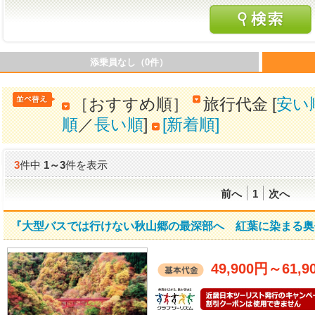
添乗員なし（0件）
［おすすめ順］
旅行代金 [
安い
順
／
長い順
]
[新着順]
3
件中
1
～
3
件を表示
前へ
1
次へ
『大型バスでは行けない秋山郷の最深部へ 紅葉に染まる奥
49,900円
～
61,9