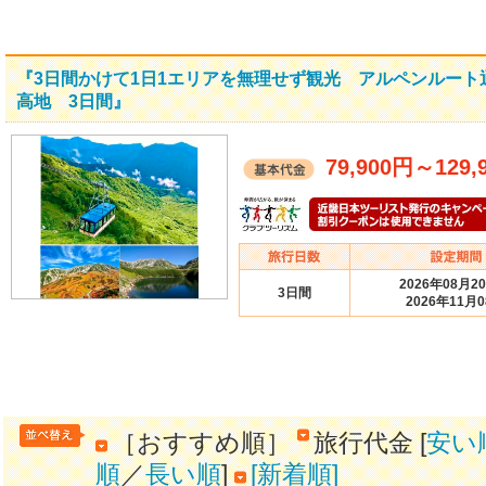
『3日間かけて1日1エリアを無理せず観光 アルペンルー
高地 3日間』
79,900円
～
129,
2026年08月2
3日間
2026年11月
［おすすめ順］
旅行代金 [
安い
順
／
長い順
]
[新着順]