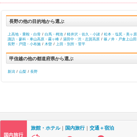
長野の他の目的地から選ぶ
上高地・乗鞍・白骨
/
白馬・栂池
/
軽井沢・佐久・小諸
/
松本・塩尻・美ヶ原
諏訪・蓼科・車山高原・霧ヶ峰
/
湯田中・渋・志賀高原
/
篠ノ井・戸倉上山田
長野・戸隠・小布施
/
木曽
/
上田・別所・菅平
甲信越の他の都道府県から選ぶ
新潟
/
山梨
/
長野
旅館・ホテル
｜
国内旅行
｜
交通＋宿泊