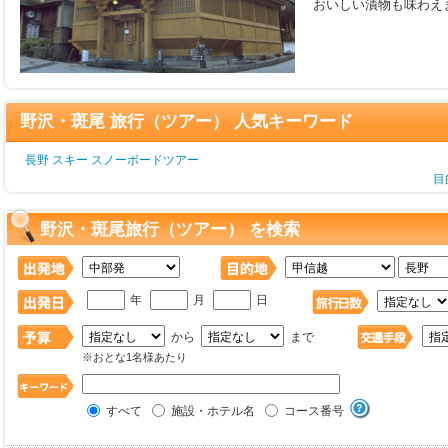
おいしい漬物も味わえ
野沢・斑尾 旅行（ツアー） 人気キーワード
長野 スキー スノーボードツアー
目
野沢・斑尾旅行（ツアー） を検索
年
月
日
から
まで
※おとな1名様あたり
すべて
施設・ホテル名
コース番号