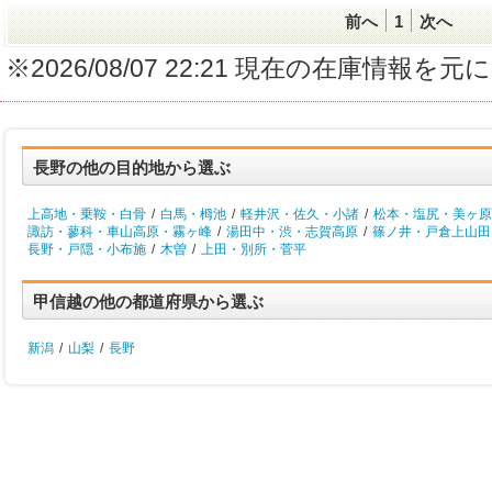
前へ
1
次へ
※2026/08/07 22:21 現在の在庫情
長野の他の目的地から選ぶ
上高地・乗鞍・白骨
/
白馬・栂池
/
軽井沢・佐久・小諸
/
松本・塩尻・美ヶ原
諏訪・蓼科・車山高原・霧ヶ峰
/
湯田中・渋・志賀高原
/
篠ノ井・戸倉上山田
長野・戸隠・小布施
/
木曽
/
上田・別所・菅平
甲信越の他の都道府県から選ぶ
新潟
/
山梨
/
長野