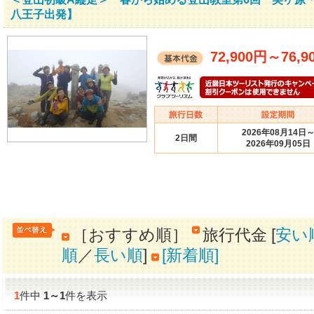
八王子出発】
72,900円
～
76,9
2026年08月14日
2日間
2026年09月05日
［おすすめ順］
旅行代金 [
安い
順
／
長い順
]
[新着順]
1
件中
1
～
1
件を表示