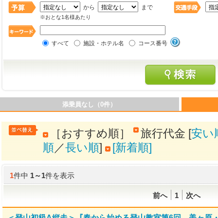
から
まで
※おとな1名様あたり
すべて
施設・ホテル名
コース番号
添乗員なし（0件）
［おすすめ順］
旅行代金 [
安い
順
／
長い順
]
[新着順]
1
件中
1
～
1
件を表示
前へ
1
次へ
＜登山初級A縦走＞『春から始める登山教室第6回 美ヶ原